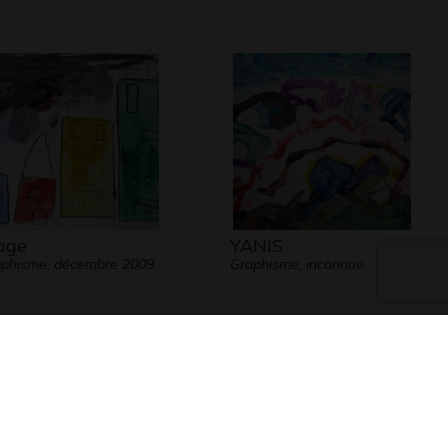
age
YANIS
phisme, décembre 2009
Graphisme, inconnue