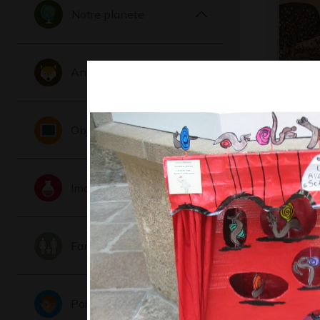
Notre planete
Animaux
Se rappr
la quiét
Objets
2018
Imaginaire
Famille
Portraits
Lucile et