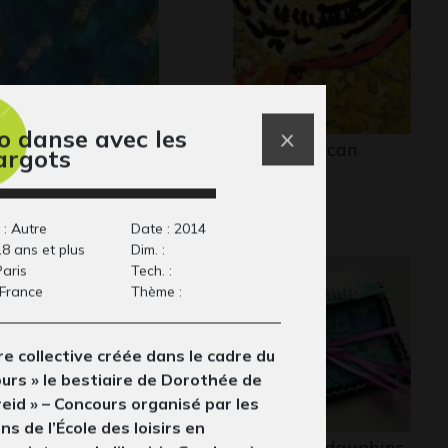
o danse avec les
anche de papyrus
French Cancan
argots
phisme, 2009-2010
Graphisme, -
 : Autre
Date : 2014
18 ans et plus
Dim. :
Paris
Tech. :
 France
Thème :
e collective créée dans le cadre du
urs » le bestiaire de Dorothée de
eid » – Concours organisé par les
ns de l’École des loisirs en
 Petit Prince
Sauvez les dauphins