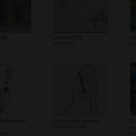
_30
Lola HPD 6
Pa
Graphisme
Gr
 de Maman
Encore des singes
Ec
Graphisme, 2011
Pr
 2015
Scu