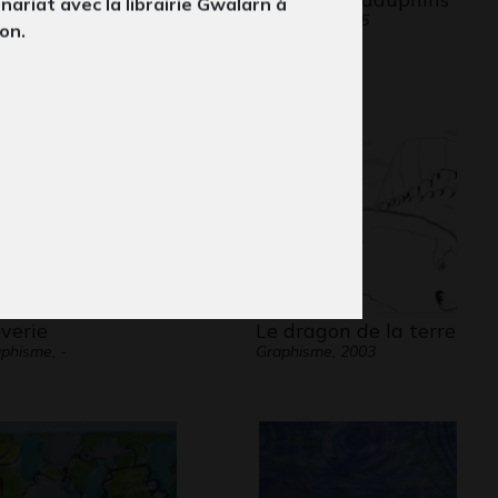
nariat avec la librairie Gwalarn à
25
Art postal, 2015
on.
verie
Le dragon de la terre
phisme, -
Graphisme, 2003