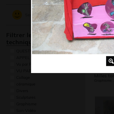
17
Graphisme,
Sentiments - Emotions
Filtrer les oeuvres par
technique
QUESTIONS
APPEL A CREATION
Vu par René Baldy
VU PAR CLAUDE PONTI
Milles to
Collage
Graphisme,
céramique
Divers
Sculptures
Graphisme
Son-Vidéo