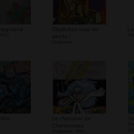
aginaire
Dépêchez-vous les
Lu
 2011
Gra
petits !
Graphisme
élie
Le chevalier de
m
Gr
Chenonceau
20
Graphisme, 2011