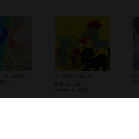
 qui passe
la panthère, les
or
 2019
Gra
arbres, les…
Graphisme, 2008