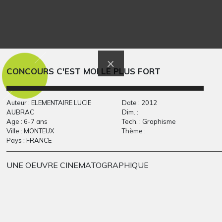
Printemps : le soleil
Phare sur une mer
qui…
calme
Graphisme, 1959
Graphisme, 2007-2008
CONCOURS C'EST MOI LE PLUS FORT
Auteur : ELEMENTAIRE LUCIE
Date : 2012
AUBRAC
Dim. :
Age : 6-7 ans
Tech. : Graphisme
Ville : MONTEUX
Thème :
Pays : FRANCE
UNE OEUVRE CINEMATOGRAPHIQUE
Papa cravate
L’homme au sourire
2013
Graphisme, 2011