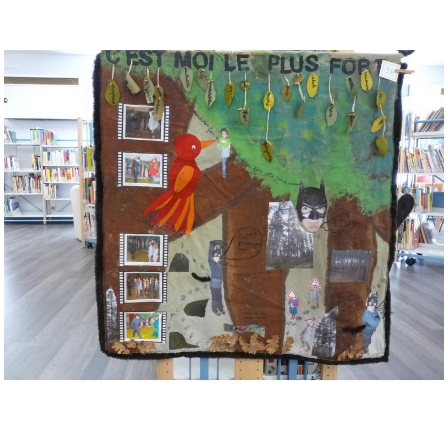
Musée des oeuvres des enfants
Filtrer les oeuvres par thème
Filtrer les oeuvres par technique
4260
oeuvres trouvées