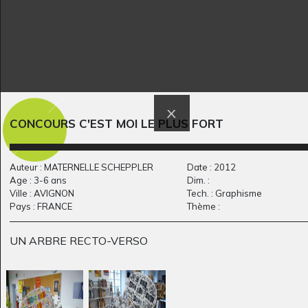
Œuvre 2
Rinceau de
CONCOURS C'EST MOI LE PLUS FORT
Graphisme, Novembre 2014
printemps
Graphisme, 2011
Auteur : MATERNELLE SCHEPPLER
Date : 2012
Age : 3-6 ans
Dim. :
Ville : AVIGNON
Tech. : Graphisme
Pays : FRANCE
Thème :
UN ARBRE RECTO-VERSO