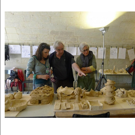
Musée des oeuvres des enfants
Filtrer les oeuvres par thème
Filtrer les oeuvres par technique
4260
oeuvres trouvées