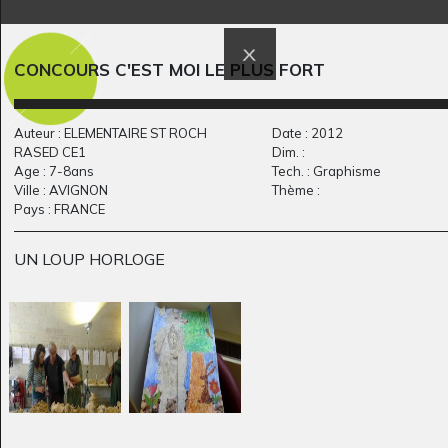
Rufus dans un champ
Arrivée démoniaque
CONCOURS C'EST MOI LE PLUS FORT
Graphisme, 2014
Graphisme, 2012
Auteur : ELEMENTAIRE ST ROCH
Date : 2012
RASED CE1
Dim. :
Age : 7-8ans
Tech. : Graphisme
Ville : AVIGNON
Thème :
Pays : FRANCE
UN LOUP HORLOGE
Le dragon
D’après Tatave
2022
chimérique
Graphisme, 2014