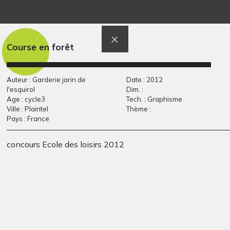
Maman et objets
Plus de copains
Graphisme, 2020
traditionnels
Graphisme, 2014
Course en forêt
Auteur : Garderie jarin de
Date : 2012
l'esquirol
Dim. :
Age : cycle3
Tech. : Graphisme
Ville : Plaintel
Thème :
Pays : France
concours Ecole des loisirs 2012
Le magicien dans
Don Quichotte 2
Graphisme
l’ordinateur
Graphisme, 2021