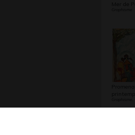
Mer de P
Graphisme
Promena
printemp
Graphisme, 