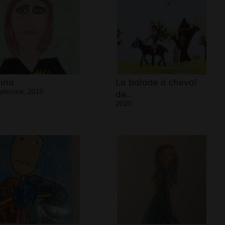
ina
La balade à cheval
phisme, 2015
de…
2020