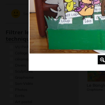
Sentiments - Emotions
Le roller
MELRIC
2013
Filtrer les oeuvres par
technique
VU PAR CLAUDE PONTI
Collage
céramique
Divers
Sculptures
Graphisme
Son-Vidéo
Le Bangl
Photos
Graphisme,
Ecrits
Art postal