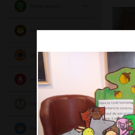
Notre planete
Animaux
Objets
GT_ECOL
Dessine 
Graphisme
Imaginaire
Famille
Portraits