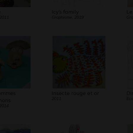
e
Icy’s family
Le
 2011
Graphisme, 2019
Gra
hommes
Insecte rouge et or
Di
2011
Ecr
nons
 2014