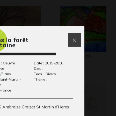
s la forêt
ntaine
valier 3
Agriculture au
aphisme
Rwanda
 : Oeuvre
Date : 2015-2016
Graphisme
ive
Dim. :
4/5 ans
Tech. : Divers
 Saint-Martin-
Thème :
s
 France
 Ambroise Croizat St Martin d’Hères