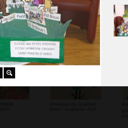
 magicien
Dragon asiatique
Le
Graphisme - VU PAR
QU
CLAUDE PONTI, -
22.
adesh
Oiseaux du Québec
Au
 2019
Divers - Graphisme, 2020
d’
Gra