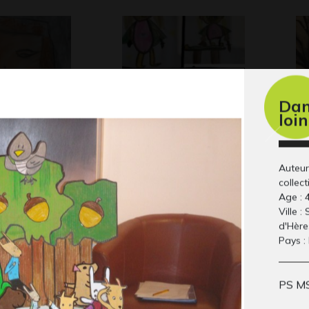
Dan
loi
_10 –
Super Lilly
Ca
2021
Gr
ta maîtresse
Auteur
collect
Age : 
Ville :
d'Hère
Pays :
PS MS