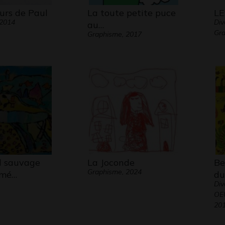
urs de Paul
La toute petite puce
LE
 2014
Div
au…
Gra
Graphisme, 2017
l sauvage
La Joconde
Be
Graphisme, 2024
rmé…
du
Div
OE
20