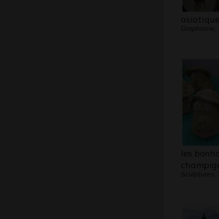
asiatiqu
Graphisme,
les bon
champig
Sculptures,