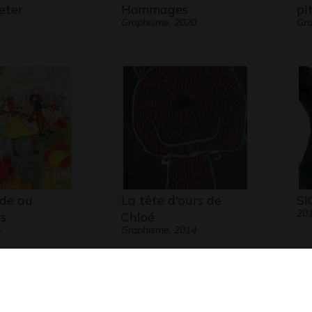
eter
Hommages
pi
Graphisme, 2020
Gra
de au
La tête d'ours de
SI
20
s
Chloé
-
Graphisme, 2014