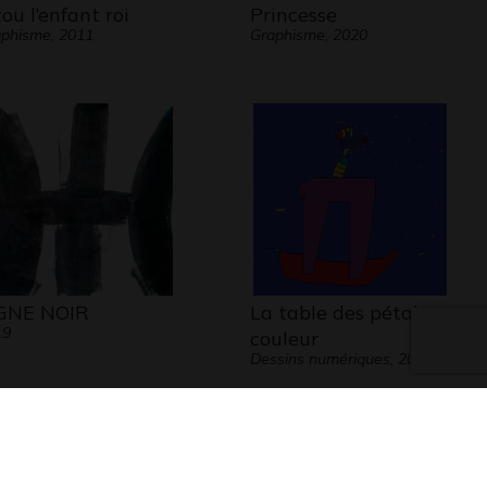
tou l’enfant roi
Princesse
phisme, 2011
Graphisme, 2020
GNE NOIR
La table des pétales
19
couleur
Dessins numériques, 2013