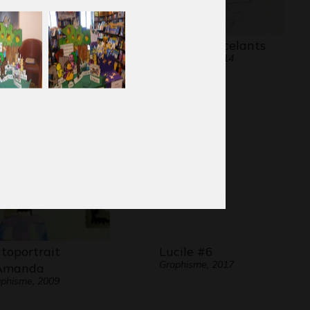
 petit diable rouge
Yeux ensorcelants
ESTIONS - Graphisme,
Graphisme, 2014
04.2007
toportrait
Lucile #6
Graphisme, 2017
Amanda
phisme, 2009