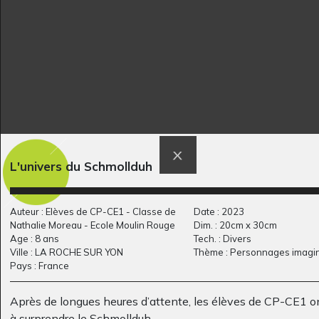
la vache parmi les
promenade au bord
L'univers du Schmollduh
fleurs
de l…
Graphisme, 2005
2011
Auteur : Elèves de CP-CE1 - Classe de
Date : 2023
Nathalie Moreau - Ecole Moulin Rouge
Dim. : 20cm x 30cm
Age : 8 ans
Tech. : Divers
Ville : LA ROCHE SUR YON
Thème : Personnages imagin
Pays : France
Après de longues heures d’attente, les élèves de CP-CE1 on
à surprendre le Schmollduh.