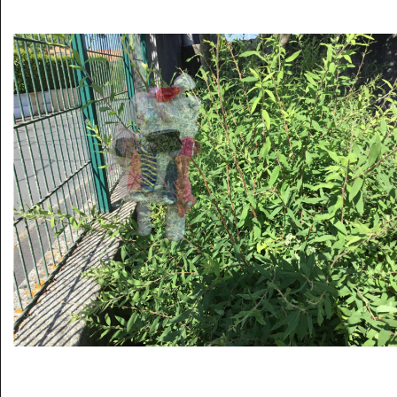
Musée des oeuvres des enfants
Filtrer les oeuvres par thème
Filtrer les oeuvres par technique
4260
oeuvres trouvées