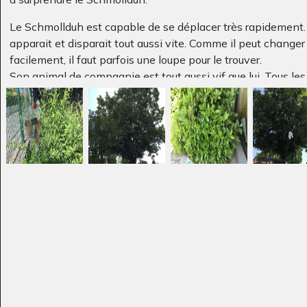
Le Schmollduh est capable de se déplacer très rapidement. 
apparait et disparait tout aussi vite. Comme il peut changer 
Les parents
loup
facilement, il faut parfois une loupe pour le trouver.
Divers - Sculptures, 2013
Graphisme, 2013
Son animal de compagnie est tout aussi vif que lui. Tous les
aiment s’envoler ou jouer à cache-cache.
Le Schmollduh aime se détendre les pieds dans sa chaussu
aquarium.
Montages photo réalisés par les élèves de CP-CE1
On va avoir une
L’ile heureuse 2
Graphisme
petite…
Graphisme, 2019