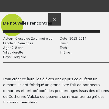
Broderie de licorne
Israël
Divers
Graphisme, 2019
De nouvelles rencontres
Auteur : Classe de 2e primaire de
Date : 2013-2014
l'école du Séminaire
Dim. :
Age : 7-8 ans
Tech. :
Ville : Florette
Thème :
Pays : Belgique
Les animaux de ma
Les joyeux
Pour créer ce livre, les élèves ont appris ce qu’était un
terre…
anniversaires
aimant. Ils ont fabriqué un grand livre fait de panneaux
Graphisme, 2018
Dessins numériques, 2014
aimantés et ont préparé des personnages issus des albums
de Catharina Valckx qui peuvent se rencontrer au gré des
histoires inventées.
Œuvre réalisée par la classe de 2e primaire de Mme