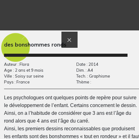
Moi
Monstre rouge
Graphisme, 2012
gardien du pays…
des bonshommes ronds
Graphisme, -
Auteur : Flora
Date : 2014
Age : 2 ans et 9 mois
Dim. : A4
Ville : Soisy sur seine
Tech. : Graphisme
Pays : France
Thème :
Les psychologues ont quelques points de repère pour suivre
le développement de l’enfant. Certains concernent le dessin.
Ainsi, on a l’habitude de considérer que 3 ans est l’âge du
rond alors que 4 ans est l’âge du carré.
Bande dessineģe
Points primaires
Ainsi, les premiers dessins reconnaissables que produisent
Graphisme, 2021
recopieģe
les enfants sont des bonshommes « tout en rondeur » et il fau
Graphisme, 1970