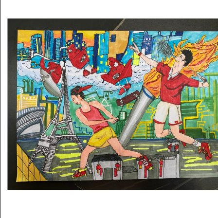
Musée des oeuvres des enfants
Filtrer les oeuvres par thème
Filtrer les oeuvres par technique
4260
oeuvres trouvées