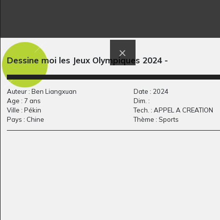
L’Egypte
Vues sur viaduc
1990
Graphisme, 2014-2015
Dessine moi les Jeux Olympiques 2024 -
Auteur : Ben Liangxuan
Date : 2024
Age : 7 ans
Dim. :
Ville : Pékin
Tech. : APPEL A CREATION
Pays : Chine
Thème : Sports
Dragons
Roi et reine
Graphisme, 2012
amoureux
Graphisme, -