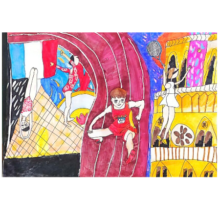
Musée des oeuvres des enfants
Filtrer les oeuvres par thème
Filtrer les oeuvres par technique
4260
oeuvres trouvées