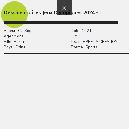
Graphisme, 2014
2011
Dessine moi les Jeux Olympiques 2024 -
Auteur : Cui Siqi
Date : 2024
Age : 8 ans
Dim. :
Ville : Pékin
Tech. : APPEL A CREATION
Pays : Chine
Thème : Sports
Paysage d’Afrique 10
Herobrine dans la
Graphisme
forêt
Graphisme, 2014