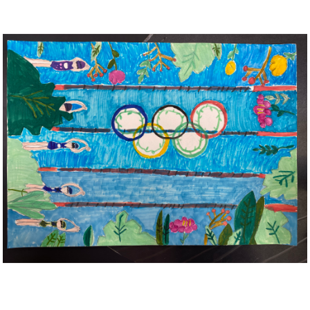
Musée des oeuvres des enfants
Filtrer les oeuvres par thème
Filtrer les oeuvres par technique
4260
oeuvres trouvées