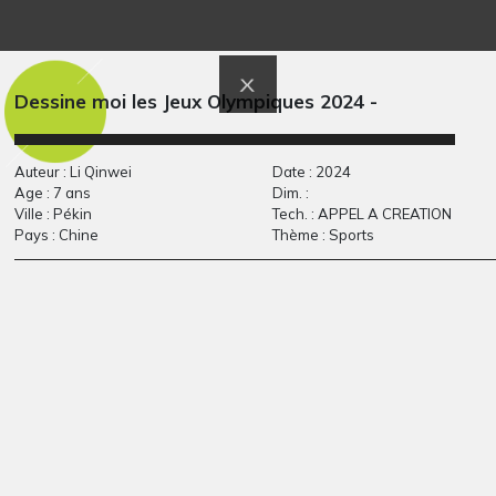
l’arbre étoilé
Renards #3
Graphisme, 2008
Graphisme
Dessine moi les Jeux Olympiques 2024 -
Auteur : Li Qinwei
Date : 2024
Age : 7 ans
Dim. :
Ville : Pékin
Tech. : APPEL A CREATION
Pays : Chine
Thème : Sports
La Birmanie
Le village des elfes 2
Graphisme, 2019
2018