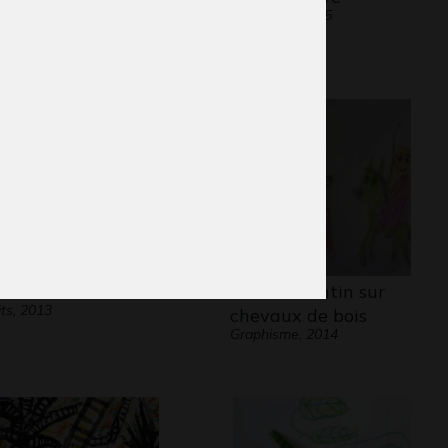
phisme, 2015
Art postal, 2015
 lune
Saint-valentin sur
its, 2013
chevaux de bois
Graphisme, 2014