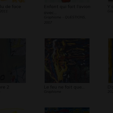
u de face
Enfant qui fait l’avion
Y 
 2011
Gra
avec…
Graphisme - QUESTIONS,
2007
bre 2
Le feu ne fait que…
D’
-
Graphisme
20