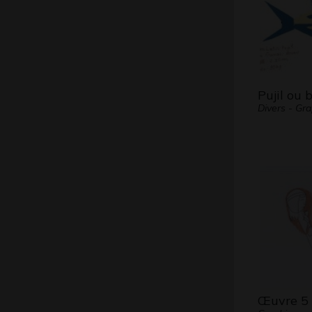
Pujil ou 
Divers - Gr
Œuvre 5