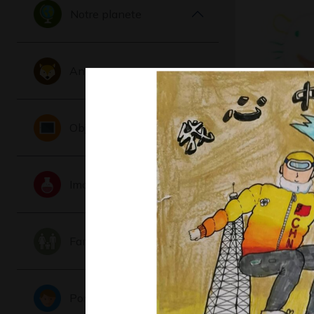
Notre planete
Animaux
Roi Lion
Objets
2013
Imaginaire
Famille
Portraits
Lucile #