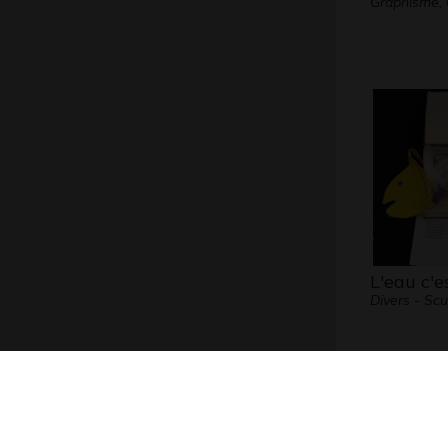
Graphisme, 
L'eau c'es
Divers - Scu