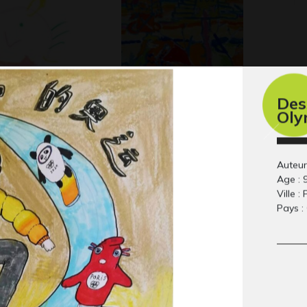
Des
Oly
Les incas
Lu
Graphisme
Gra
Auteur 
Age : 
Ville :
Pays :
23
Lola HG 2
le