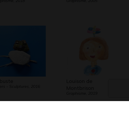
phisme, 2018
Graphisme, 2005
buste
Louison de
ers - Sculptures, 2016
Montbrison
Graphisme, 2019