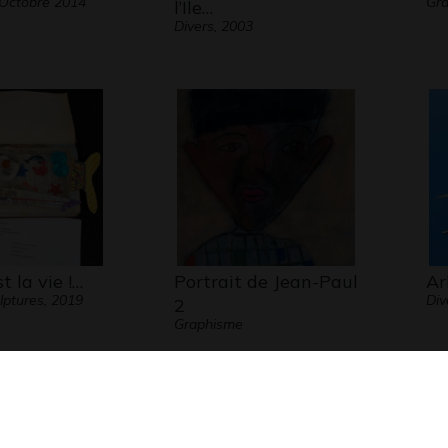
Octobre 2014
Gra
l’Ile…
Divers, 2003
t la vie !…
Portrait de Jean-Paul
Ar
lptures, 2019
Div
2
Graphisme