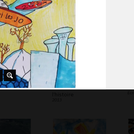
 2017
Graphisme - Photos -
Gra
Collage
Illustrer le début de
La
Ecr
l’histoire
2013