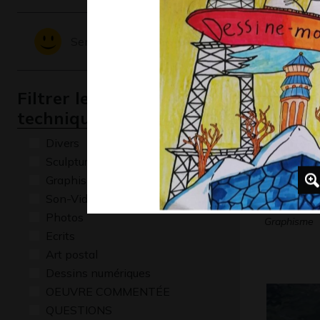
Graphisme,
Sentiments - Emotions
Filtrer les oeuvres par
technique
Divers
Sculptures
Graphisme
Son-Vidéo
Lola P24
Photos
Graphisme
Ecrits
Art postal
Dessins numériques
OEUVRE COMMENTÉE
QUESTIONS