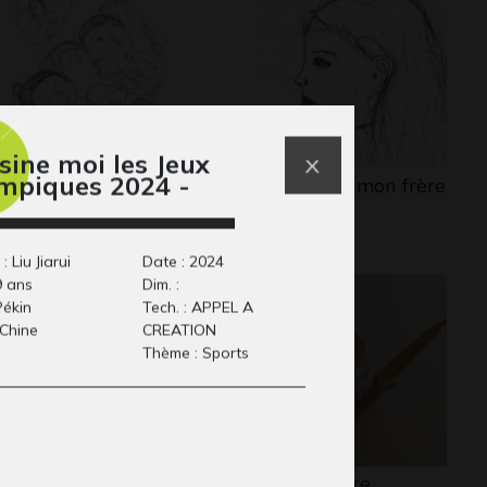
sine moi les Jeux
mpiques 2024 -
cile #15
portrait de mon frère
phisme, 2017
2015
: Liu Jiarui
Date : 2024
9 ans
Dim. :
 Pékin
Tech. : APPEL A
 Chine
CREATION
Thème : Sports
 smile dog
Oiseau lettre