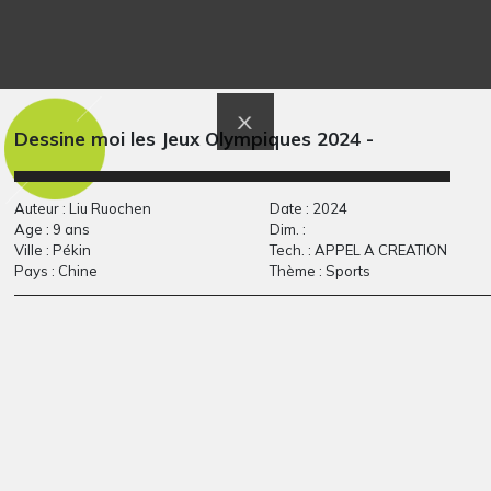
L’ouragan mouillé
Lucile 33
Graphisme, 2009
Graphisme, 2014
Dessine moi les Jeux Olympiques 2024 -
Auteur : Liu Ruochen
Date : 2024
Age : 9 ans
Dim. :
Ville : Pékin
Tech. : APPEL A CREATION
Pays : Chine
Thème : Sports
Cacofonix 2
Qu’est ce qui la fait…
2017
Graphisme, 2018