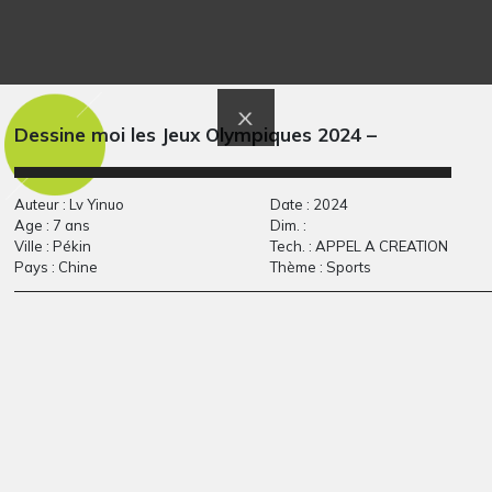
Tour Eiffel en fleurs
E comme Éléphant
Graphisme
Graphisme
Dessine moi les Jeux Olympiques 2024 –
Auteur : Lv Yinuo
Date : 2024
Age : 7 ans
Dim. :
Ville : Pékin
Tech. : APPEL A CREATION
Pays : Chine
Thème : Sports
Oiseau magique né
Cheval 2
Graphisme
en écoutant…
Graphisme, -