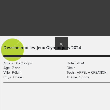
Dessine moi les Jeux Olympiques 2024 –
La fête des fous
Dina et l’ange 2
Graphisme, 2020
Graphisme, 2017
Auteur : Xie Yangrui
Date : 2024
Age : 7 ans
Dim. :
Ville : Pékin
Tech. : APPEL A CREATION
Pays : Chine
Thème : Sports