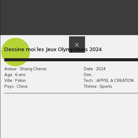
Dessine moi les Jeux Olympiques 2024
Voyage
Le dîner est prêt !
1981
Graphisme
Auteur : Shang Chenxi
Date : 2024
Age : 6 ans
Dim. :
Ville : Pékin
Tech. : APPEL A CREATION
Pays : Chine
Thème : Sports