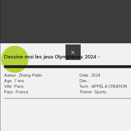
Le fils de l’homme
Aéroport
Dessine moi les jeux Olympiques 2024 -
Graphisme, 2012
arrive…
Graphisme
Auteur : Zhang-Peilin
Date : 2024
Age : 7 ans
Dim. :
Ville : Paris
Tech. : APPEL A CREATION
Pays : France
Thème : Sports