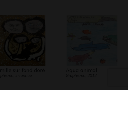
mille sur fond doré
Aqua animal
phisme, inconnue
Graphisme, 2012