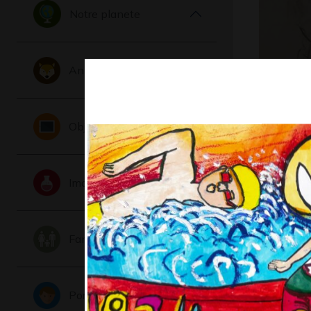
Notre planete
Animaux
Joueur d
Objets
#10
Graphisme
Imaginaire
Famille
Portraits