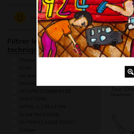
L’évoluti
Divers, 201
Sentiments - Emotions
Filtrer les oeuvres par
technique
Photos
Ecrits
Art postal
Dessins numériques
Tour Eiffe
OEUVRE COMMENTÉE
Graphisme
QUESTIONS
APPEL A CREATION
Vu par René Baldy
VU PAR CLAUDE PONTI
Collage