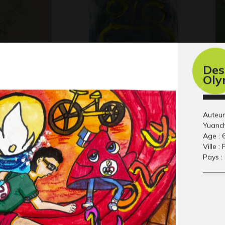
Des
Oly
e Musique
MONSTRE
K 
2019
Gr
Auteur
Yuanc
Age : 
Ville :
Pays :