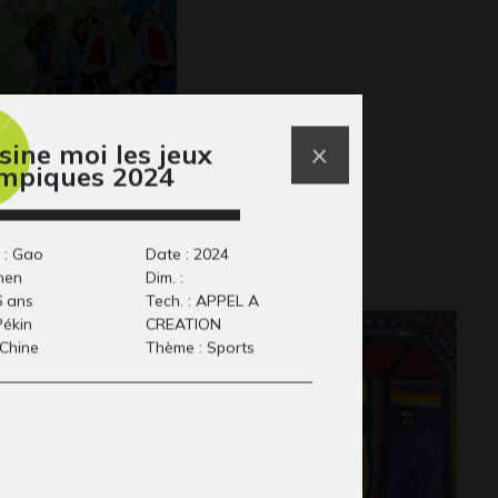
sine moi les jeux
mpiques 2024
comme kakatoès
Islande
aphisme
Ecrits
 : Gao
Date : 2024
hen
Dim. :
6 ans
Tech. : APPEL A
 Pékin
CREATION
 Chine
Thème : Sports