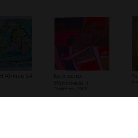
d'Afrique 14
les oiseaux
Fa
Gra
d'antonella 4
Graphisme, 2005