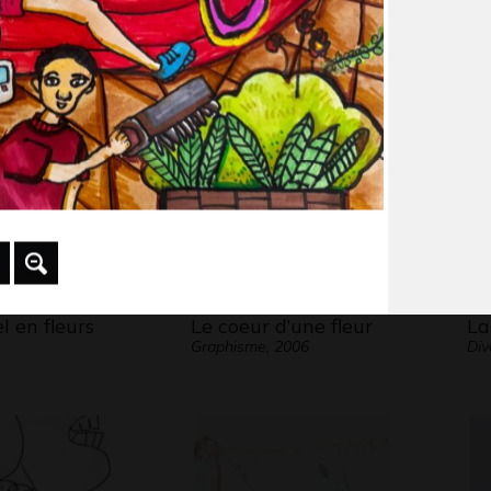
on 3
Vous allez y arriver !
Re
5
Art postal, 2015
Gra
l en fleurs
Le coeur d’une fleur
La
Graphisme, 2006
Div