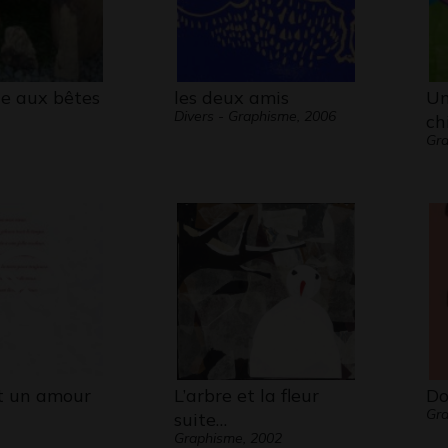
e aux bêtes
les deux amis
Un
Divers - Graphisme, 2006
ch
Gra
st un amour
L’arbre et la fleur
Do
Gr
suite…
Graphisme, 2002