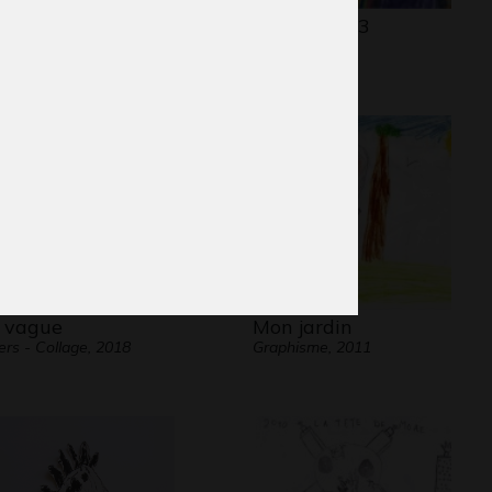
ine
Maison GT 3
phisme, 21 juin 1952
Graphisme
 vague
Mon jardin
ers - Collage, 2018
Graphisme, 2011