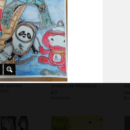
Gra
13
Graphisme, 2016
ds jaunes
Joueur de Musique
Ap
 2014
#3
ma
Graphisme
Scu