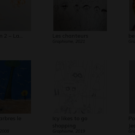
m 2 – La…
Les chanteurs
be
Graphisme, 2021
Gra
arbres le
Icy likes to go
Po
shopping
Je
 2008
Graphisme, 2019
Gra