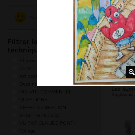
Graphisme
Sentiments - Emotions
Filtrer les oeuvres par
technique
Photos
Ecrits
Art postal
Dessins numériques
Les lézar
OEUVRE COMMENTÉE
Graphisme,
QUESTIONS
APPEL A CREATION
Vu par René Baldy
VU PAR CLAUDE PONTI
Collage