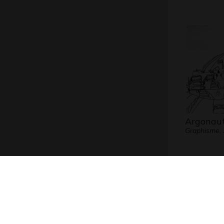
Argonau
Graphisme,