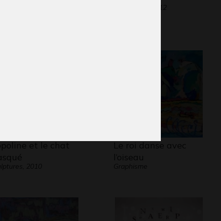
phisme, 2018
Graphisme, 2012
poline et le chat
Le roi danse avec
squé
l’oiseau
lptures, 2010
Graphisme