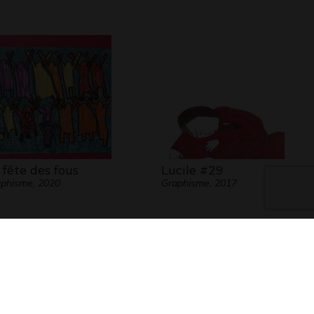
 fête des fous
Lucile #29
phisme, 2020
Graphisme, 2017