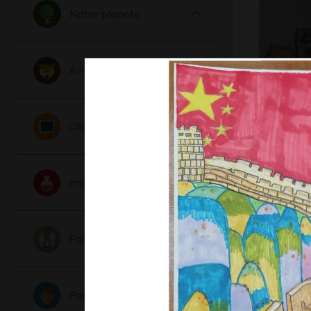
Notre planete
Animaux
L’homme 
Objets
Graphisme -
Imaginaire
Famille
Portraits
Elephant