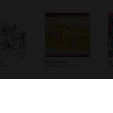
te
Graphèmes
La
 2012
Graphisme, Juin 1985
Gra