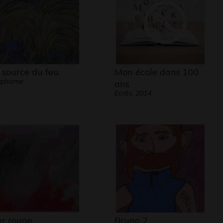
 source du feu
Mon école dans 100
aphisme
ans
Ecrits, 2014
r rouge
Bruno 2