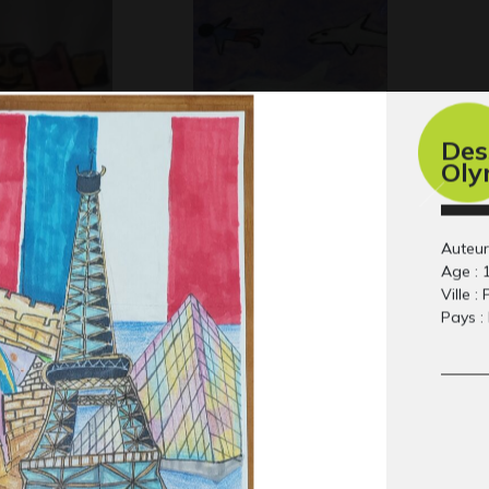
Des
Oly
à la béquille
avec les requins
Œu
 Collage, 2017
Graphisme, 2005
20
Auteur
Age : 
Ville : 
Pays :
Lucile et Babouillec
Vo