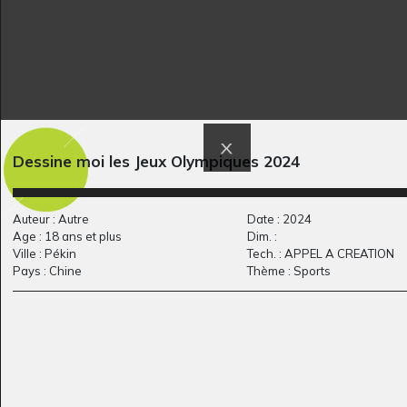
femme et nouveau
Portrait de Catherine
Graphisme, 31 janvier 1960
Dessine moi les Jeux Olympiques 2024
né
Graphisme, non précisée
Auteur : Autre
Date : 2024
Age : 18 ans et plus
Dim. :
Ville : Pékin
Tech. : APPEL A CREATION
Pays : Chine
Thème : Sports