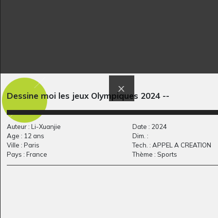
Dessine moi les jeux Olympiques 2024 --
Unknown Lake
Régates
Graphisme, 2018-2021
Graphisme, -
Auteur : Li-Xuanjie
Date : 2024
Age : 12 ans
Dim. :
Ville : Paris
Tech. : APPEL A CREATION
Pays : France
Thème : Sports