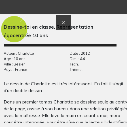
Ouvrez et faites le
loup garou
2013
bon…
Art postal, 2015
Dessine-toi en classe. Représentation
égocentrée 10 ans
Auteur : Charlotte
Date : 2012
Age : 10 ans
Dim. : A4
Ville : Bézier
Tech. :
Pays : France
Thème :
Le dessin de Charlotte est très intéressant. En fait il s’agit
P comme Parents
Barjo
d’un double dessin.
Graphisme, inconnue
Divers, 2010
Dans un premier temps Charlotte se dessine seule au centr
de la page, assise à son bureau, dans une relation privilégié
avec la maîtresse. Elle lève la main en criant « moi, moi »
pour être interrogée. Pour être sûre que le lecteur l’identifier