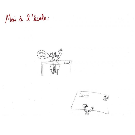
Musée des oeuvres des enfants
Filtrer les oeuvres par thème
Filtrer les oeuvres par technique
4260
oeuvres trouvées