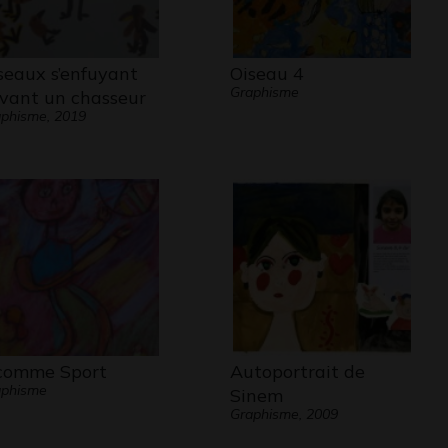
seaux s’enfuyant
Oiseau 4
Graphisme
vant un chasseur
phisme, 2019
comme Sport
Autoportrait de
aphisme
Sinem
Graphisme, 2009