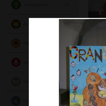
Notre planete
Animaux
Notre-D
Sculptures
Objets
Imaginaire
Famille
Ma famil
Portraits
Graphisme,