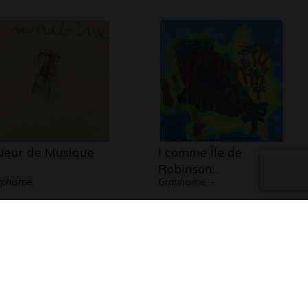
ueur de Musique
I comme Île de
8
Robinson…
aphisme
Graphisme, -