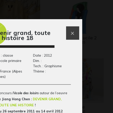
enir grand, toute
 histoire 18
s États-Unis
Œuvre de Lucile 2
phisme, 17/04/20
Graphisme, 2015
 : classe
Date : 2012
école primaire
Dim. :
Tech. : Graphisme
 France (Alpes
Thème :
mes)
oncours
l’école des loisirs
autour de l’oeuvre
e
Jiang Hong Chen :
DEVENIR GRAND,
OUTE UNE HISTOIRE
!
ssage dans une
L’âge d’ange
u 26 septembre 2011 au 14 avril 2012
Sculptures, 2010
uteille