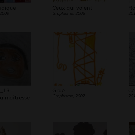
udique
Ceux qui volent
Ro
 2009
Graphisme, 2006
20
_13 –
Grue
Ce
Graphisme, 2002
20
ta maîtresse