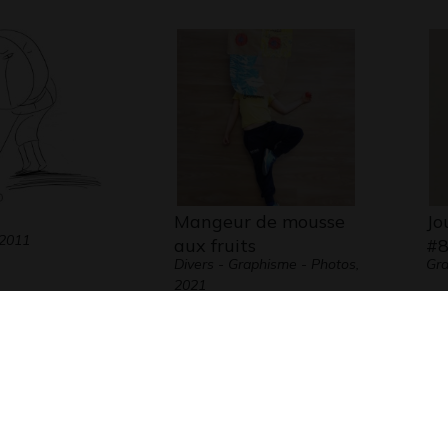
Mangeur de mousse
Jo
 2011
aux fruits
#
Divers - Graphisme - Photos,
Gr
2021