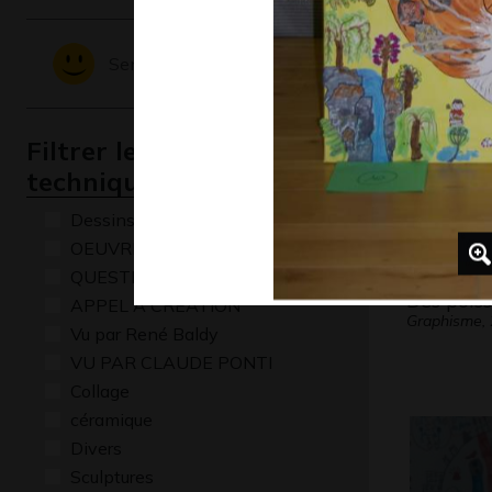
Sentiments - Emotions
Filtrer les oeuvres par
technique
Dessins numériques
OEUVRE COMMENTÉE
QUESTIONS
Des pois
APPEL A CREATION
Graphisme,
Vu par René Baldy
VU PAR CLAUDE PONTI
Collage
céramique
Divers
Sculptures