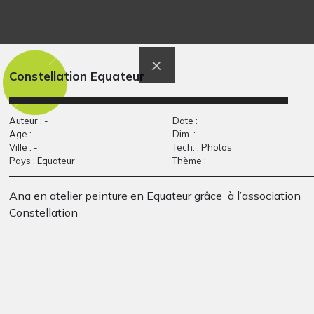
L’amitié #5
le requin
Graphisme
Graphisme, 2005
Constellation Equateur
Auteur : -
Date :
Age : -
Dim. :
Ville : -
Tech. : Photos
Pays : Equateur
Thème :
Ana en atelier peinture en Equateur grâce à l’association
Constellation
Lola #15
Lucile et Babouillec
Graphisme
23
Graphisme, 2016