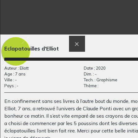
Orphée
Dans la clairière
Eclapatouilles d'Elliot
Graphisme
Graphisme, 2007-2008
Auteur : Eliott
Date : 2020
Age : 7 ans
Dim. : -
Ville : -
Tech. : Graphisme
Pays : -
Thème :
En confinement sans ses livres à l’autre bout du monde, mon
Elliot, 7 ans, a retrouvé l’univers de Claude Ponti avec un gr
bonheur ce matin. Il s’est vite emparé de ses crayons de cou
a choisi de commencer par les 5 poussins dont les diverses
éclapatouilles l’ont bien fait rire. Merci pour cette belle initi
T comme Tour Eiffel
Pluton
Graphisme, non
Graphisme, 2017
je viens de découvrir.