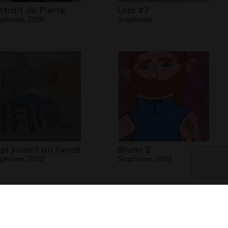
rtrait de Pierre
Lola #7
phisme, 2018
Graphisme
pi jouant au tiercé
Bruno 2
phisme, 2010
Graphisme, 2011