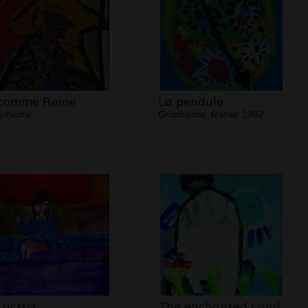
comme Reine
La pendule
aphisme
Graphisme, février 1962
 actriz
The enchanted Land