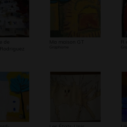
e de
Ma maison GT
R 
Graphisme
Gr
 Rodriguez
ord-
Les États-Unis
La