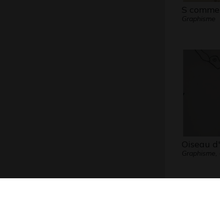
S comme 
Graphisme
Oiseau d
Graphisme, 