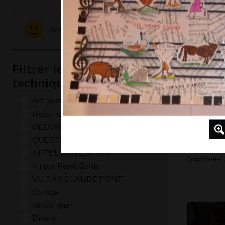
Blessée
Graphisme,
Sentiments - Emotions
Filtrer les oeuvres par
technique
Art postal
Dessins numériques
OEUVRE COMMENTÉE
QUESTIONS
Menace
APPEL A CREATION
Graphisme,
Vu par René Baldy
VU PAR CLAUDE PONTI
Collage
céramique
Divers