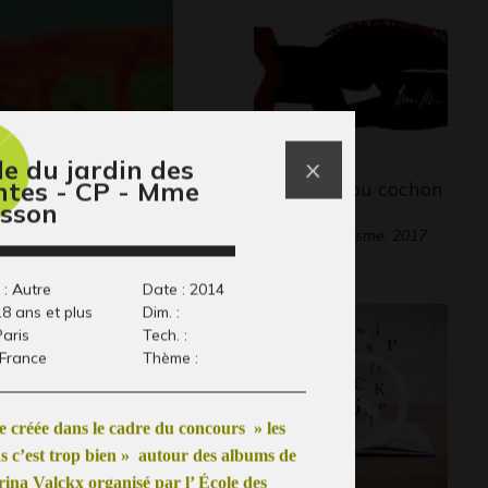
le du jardin des
ntes - CP - Mme
er jardin 2
Beautiflus ou cochon
sson
99-2000
des mers
Divers - Graphisme, 2017
 : Autre
Date : 2014
18 ans et plus
Dim. :
Paris
Tech. :
 France
Thème :
 créée dans le cadre du concours » les
s c’est trop bien » autour des albums de
ina Valckx organisé par l’ École des