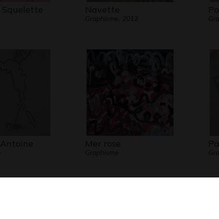
Squelette
Navette
Po
Graphisme, 2012
Gra
'Antoine
Mer rose
Pa
-
Graphisme
Gra