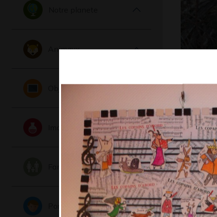
Notre planete
Animaux
Nature ô
Objets
Graphisme -
juillet 2009
Imaginaire
Famille
Portraits