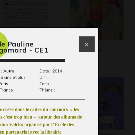
le Pauline
 petit phoque
NEW YORK
gomard - CE1
77
Graphisme, 2019
 : Autre
Date : 2014
18 ans et plus
Dim. :
Paris
Tech. :
 France
Thème :
 créée dans le cadre du concours » les
s c’est trop bien » autour des albums de
ina Valckx organisé par l’ École des
 en partenariat avec la librairie
oteux d’hiver
le salut de l’arbre