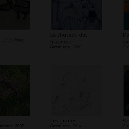
2
Le château des
Da
- QUESTIONS
histoires
co
Graphisme, 2020
Gra
Les girafes
S 
lptures, 2007
Graphisme, 2014
Gr