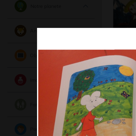
Notre planete
Animaux
La Dame 
soleil
Objets
Graphisme,
Imaginaire
Famille
Portraits
GT_ECOL