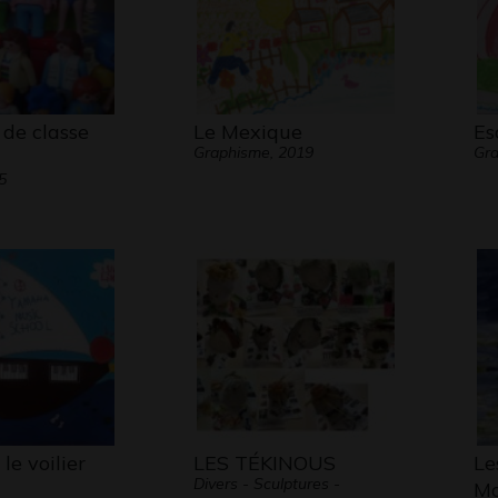
 de classe
Le Mexique
Es
Graphisme, 2019
Gra
5
le voilier
LES TÉKINOUS
Le
Divers - Sculptures -
Mo