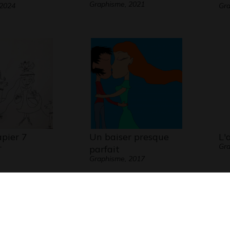
Graphisme, 2021
 2024
Gr
apier 7
Un baiser presque
L'
-
Gra
parfait
Graphisme, 2017