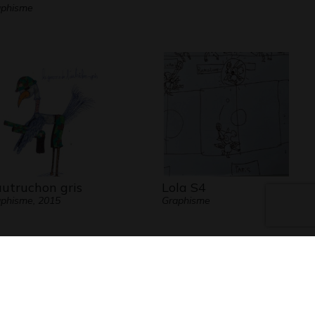
aphisme
autruchon gris
Lola S4
phisme, 2015
Graphisme