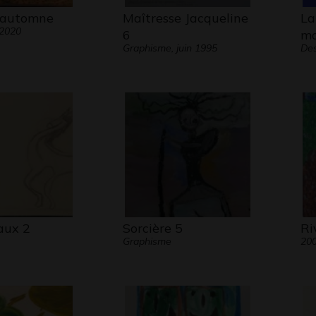
 automne
Maîtresse Jacqueline
La
 2020
6
mo
Graphisme, juin 1995
Des
aux 2
Sorcière 5
Ri
Graphisme
20