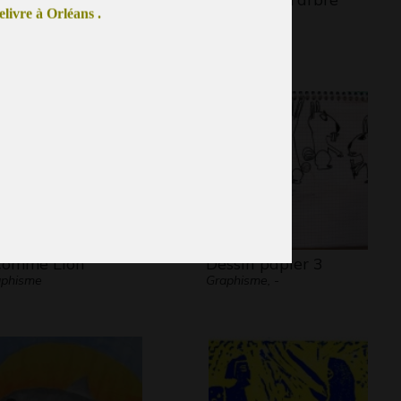
livre à Orléans .
ers - Graphisme - Photos,
2005
21
comme Lion
Dessin papier 3
aphisme
Graphisme, -