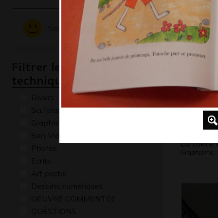
Graphisme
Sentiments - Emotions
Filtrer les oeuvres par
technique
Divers
Sculptures
Graphisme
Son-Vidéo
La mère 
Photos
Graphisme,
Ecrits
Art postal
Dessins numériques
OEUVRE COMMENTÉE
QUESTIONS