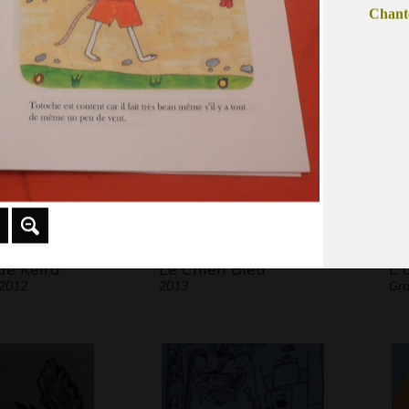
Chante
Graphisme
Div
20
de Keira
Le Chien Bleu
L 
 2012
2013
Gr