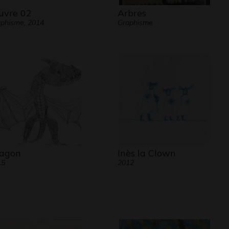
vre 02
Arbres
phisme, 2014
Graphisme
agon
Inès la Clown
15
2012