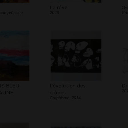
Le rêve
Œu
non précisée
2026
Gra
NS BLEU
L’évolution des
Dr
20
JAUNE
crânes
Graphisme, 2014