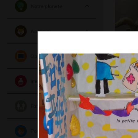
Notre planete
Animaux
Chamea
Objets
Graphisme,
Imaginaire
Famille
Portraits