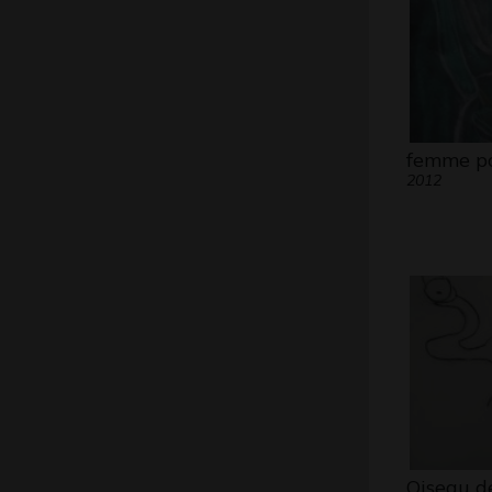
femme po
2012
Oiseau d