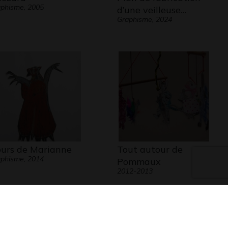
phisme, 2005
d’une veilleuse…
Graphisme, 2024
ours de Marianne
Tout autour de
phisme, 2014
Pommaux
2012-2013