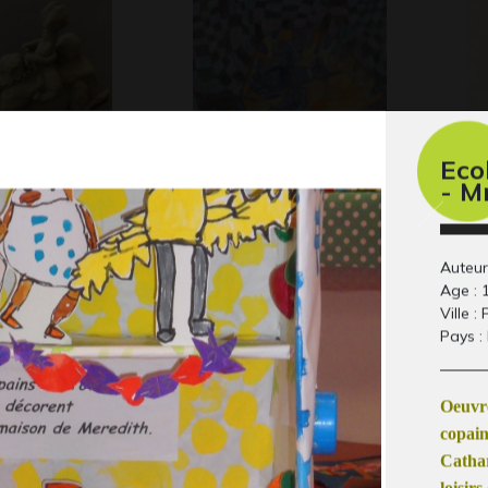
Eco
- M
u
L’oiseau de la
De
 2017
montagne magique
So
Graphisme, -
Gra
Auteur
Age : 
Ville : 
Pays :
Oeuvre
copain
Cathar
loisirs