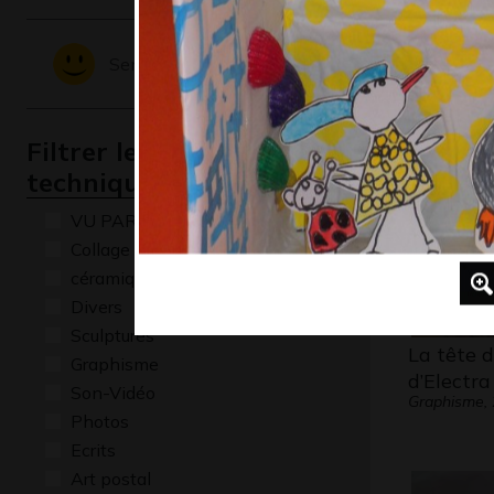
Roule ga
1972
Sentiments - Emotions
Filtrer les oeuvres par
technique
VU PAR CLAUDE PONTI
Collage
céramique
Divers
Sculptures
La tête d
Graphisme
d’Electra
Son-Vidéo
Graphisme,
Photos
Ecrits
Art postal