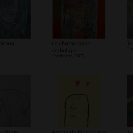
isson
Le champignon
Te
Gra
diabolique
Graphisme, 2005
e Prime
Ambre de Montbrison
le