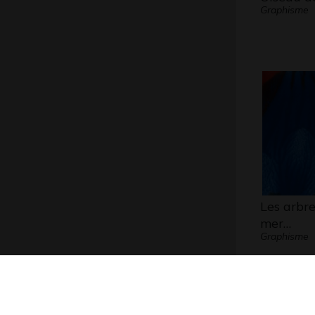
Graphisme
Les arbre
mer…
Graphisme