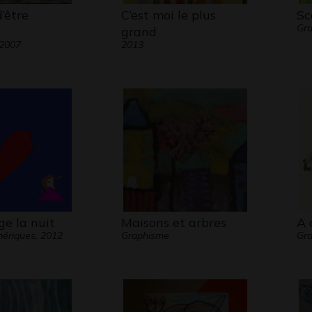
d’être
C’est moi le plus
Sc
Gra
grand
 2007
2013
e la nuit
Maisons et arbres
A 
ériques, 2012
Graphisme
Gra