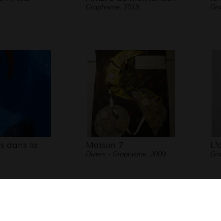
Graphisme, 2019
Gra
s dans la
Maison 7
L'
Divers - Graphisme, 2009
Gra