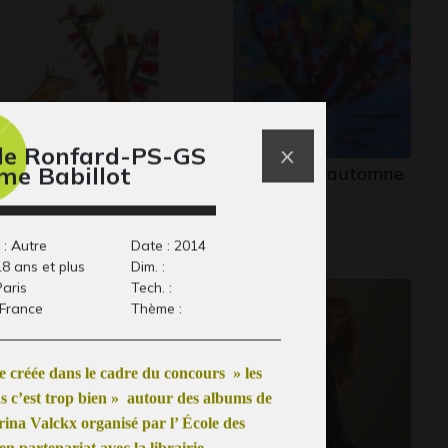
le Ronfard-PS-GS
me Babillot
ssin Grégoire
Bel arbre d’automne
Graphisme
lotareff 5
phisme, inconnue
 : Autre
Date : 2014
18 ans et plus
Dim. :
Paris
Tech. :
 France
Thème :
 créée dans le cadre du concours » les
s c’est trop bien » autour des albums de
ina Valckx organisé par l’ École des
 en partenariat avec la librairie