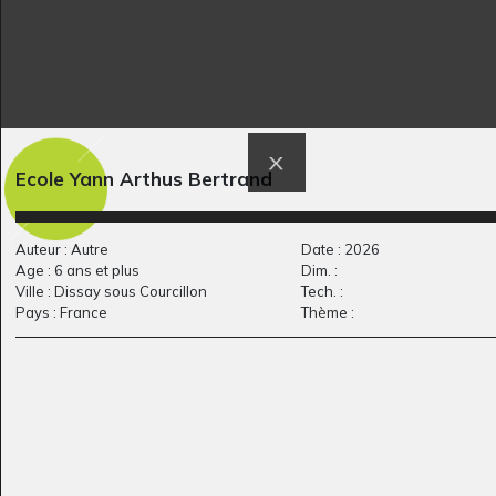
Eliot 12-14 ans
La maison dans
Ecole Yann Arthus Bertrand
Graphisme
l’arbre
2021
Auteur : Autre
Date : 2026
Age : 6 ans et plus
Dim. :
Ville : Dissay sous Courcillon
Tech. :
Pays : France
Thème :