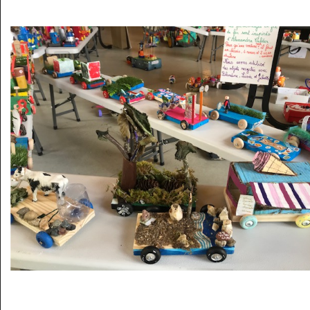
Musée des oeuvres des enfants
Filtrer les oeuvres par thème
Filtrer les oeuvres par technique
4260
oeuvres trouvées