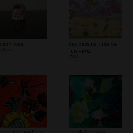
ison rose
des dessins tirés de
lptures
l’univers…
2013
 coeur d’une fleur
Tourbillon d’eau