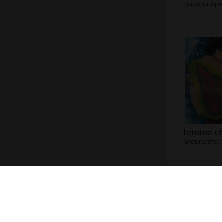
communiqu
femme ch
Graphisme,