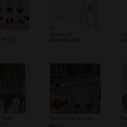
2
Mamouth
Ad
 Photos -
Graphisme, 2012
Gr
 Pont
Le marché sous le
Po
 non
Gra
pont…