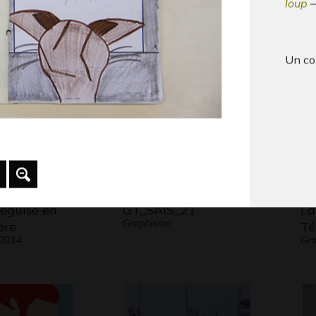
loup
Arrivée démoniaque
Le
 2012
Graphisme, 2012
Gra
Un co
Fédér
promou
à 13 a
illust
Contac
www.fu
déguisé en
GT_SAIS_21
La
auteur 
Graphisme
ère
Té
copyri
 2014
Gra