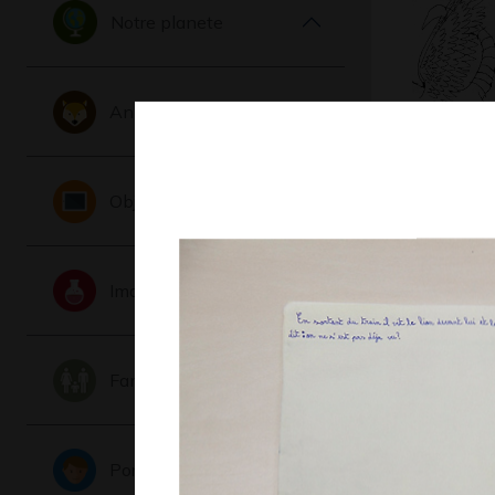
Notre planete
Animaux
Chat ailé
Objets
Imaginaire
Famille
Portraits