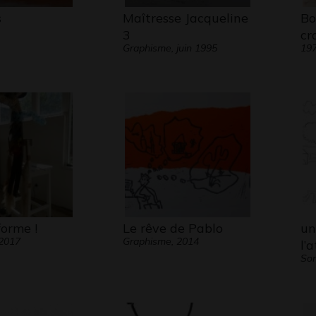
s
Maîtresse Jacqueline
Bo
3
cr
Graphisme, juin 1995
19
forme !
Le rêve de Pablo
un
 2017
Graphisme, 2014
l’a
Son