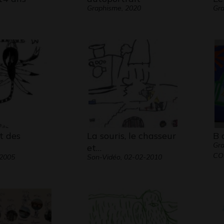
Graphisme, 2020
Gra
t des
La souris, le chasseur
B 
Gr
s
et…
CO
 2005
Son-Vidéo, 02-02-2010