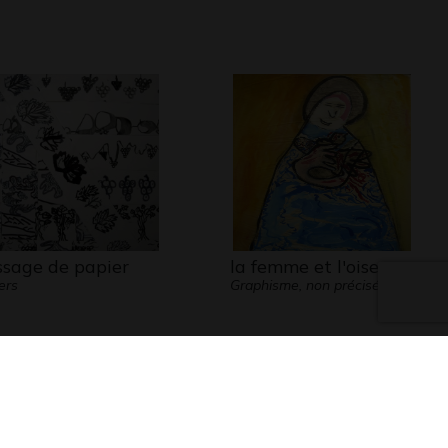
ssage de papier
la femme et l'oiseau
ers
Graphisme, non précisée