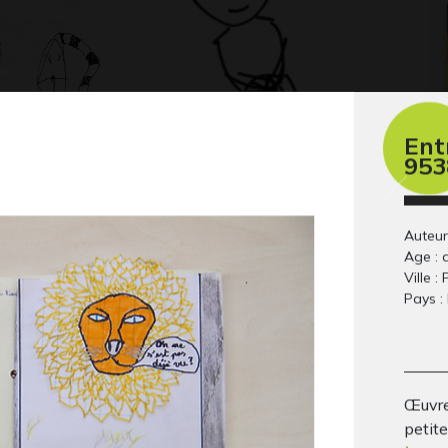
Ent
953
lucile 48
Se
Graphisme, 2012
la
Gra
Auteur
Age : 
Ville : 
Pays :
Œuvre
petite