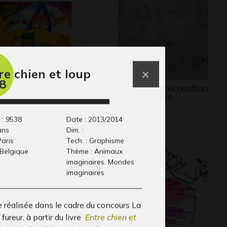
re chien et loup
8
 rapprocher dans
La cour de récréation
Graphisme, 2013
 quiétude…
phisme, 2018
 : 9538
Date : 2013/2014
ans
Dim. :
Paris
Tech. : Graphisme
 Belgique
Thème : Animaux
imaginaires, Mondes
imaginaires
 réalisée dans le cadre du concours La
 fureur, à partir du livre
Entre chien et