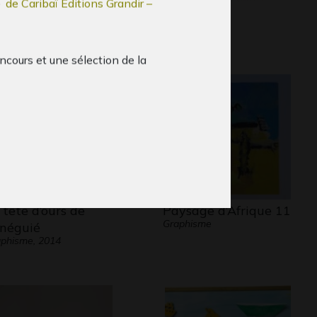
–
de Caribaï Editions Grandir –
 Rwanda
La fée
phisme, 2019
2013
ncours et une sélection de la
ation Wallonie-Bruxelles pour
voir la lecture chez les enfants de 3
ns et mettre en valeur les auteurs et
rateurs de Wallonie et de Bruxelles.
t organisateurs du concours :
reurdelire.cfwb.be
www.lewolf.be
Contact
 tête d’ours de
Paysage d’Afrique 11
:
Graphisme
néguié
ght
jean.poucet@cfwb.be
phisme, 2014