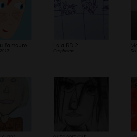
au l’amoure
Lola BD 2
Ma
 2017
Graphisme
Scu
14 ans
autoportrait
Le