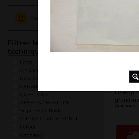
Lucile 32
Graphisme,
Sentiments - Emotions
Filtrer les oeuvres par
technique
Ecrits
Art postal
Dessins numériques
OEUVRE COMMENTÉE
Le loup 
QUESTIONS
grand-m
APPEL A CREATION
Graphisme,
Vu par René Baldy
VU PAR CLAUDE PONTI
Collage
céramique