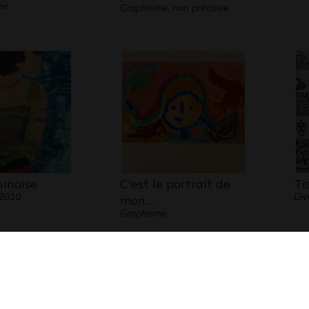
ée
Graphisme, non précisée
inoise
C'est le portrait de
Ti
 2010
Div
mon…
Graphisme