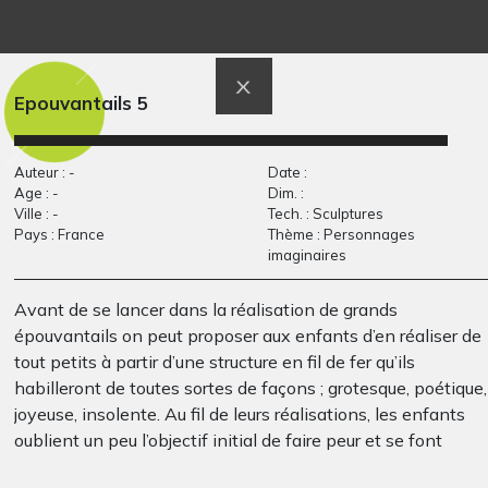
Un ange
Las bailarina
Graphisme, 2012
Graphisme
Epouvantails 5
Auteur : -
Date :
Age : -
Dim. :
Ville : -
Tech. : Sculptures
Pays : France
Thème : Personnages
imaginaires
Avant de se lancer dans la réalisation de grands
Les Mariés #3
TOM ET LOULOU EN
épouvantails on peut proposer aux enfants d’en réaliser de
Graphisme
CP
tout petits à partir d’une structure en fil de fer qu’ils
2012
habilleront de toutes sortes de façons ; grotesque, poétique,
joyeuse, insolente. Au fil de leurs réalisations, les enfants
oublient un peu l’objectif initial de faire peur et se font
surtout plaisir.