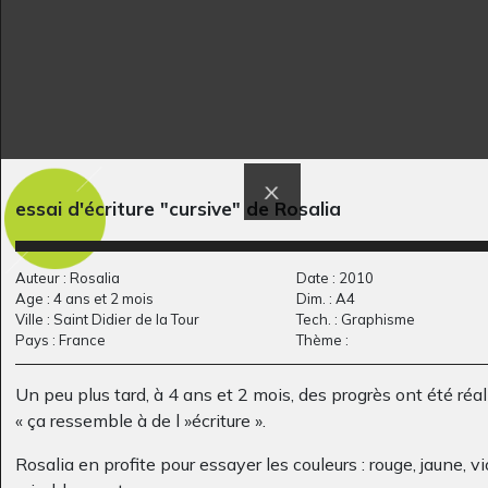
essai d'écriture "cursive" de Rosalia
la pleureuse
L’ours de Joachim
QUESTIONS, 2013
Graphisme, 2014
Auteur : Rosalia
Date : 2010
Age : 4 ans et 2 mois
Dim. : A4
Ville : Saint Didier de la Tour
Tech. : Graphisme
Pays : France
Thème :
Un peu plus tard, à 4 ans et 2 mois, des progrès ont été réal
« ça ressemble à de l »écriture ».
Rosalia en profite pour essayer les couleurs : rouge, jaune, vio