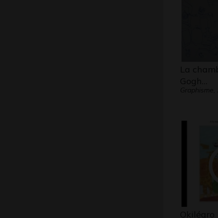
La chamb
Gogh…
Graphisme,
Okilégro