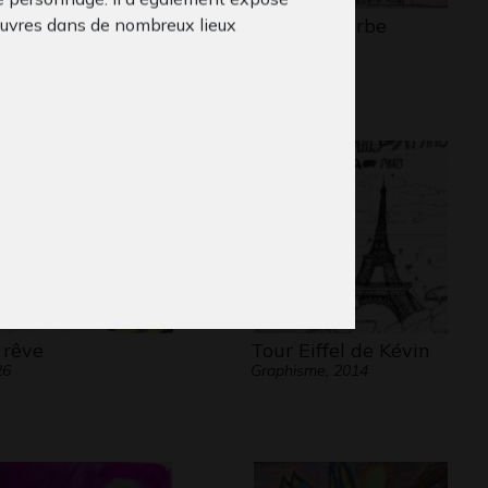
rs en peluche de
Rue Faidherbe
uvres dans de nombreux lieux
Graphisme
P…
le regard de Claude Ponti sur Pablo :
phisme, 2014
lo est un orchestrateur du monde. Une
n, une passante, un ouvrier du
nt, un carrefour, un chien, une extra-
tre, les U.S.A. une foule, voilà ses
ments dont il est aussi l’instrumentiste
 et multiple. Sensibilité, regard aigu,
sse, justesse, rien ne lui manque. Il dit
nisation du monde, d’une classe, des
rains, d’un chantier ou de rues
s. On voit que si quelque chose lui
 rêve
Tour Eiffel de Kévin
26
Graphisme, 2014
e, c’est qu’il le laisse partir. Pablo
toutes les langues graphiques dont il a
. Et la beauté de la chose c’est qu’on
nd ce qu’il dit. Il n’y a qu’à se laisser
 Pour ma part, je pense que si sa Tour