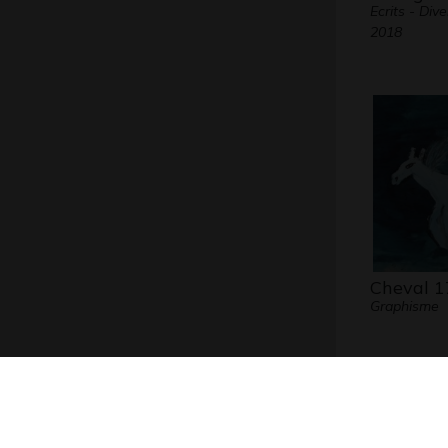
Ecrits - Div
2018
Cheval 1
Graphisme