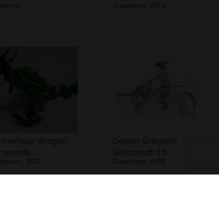
lptures
Graphisme, 2014
 meilleur dragon
Dessin Grégoire
 monde
Solotareff 15
lptures, 2021
Graphisme, 1958