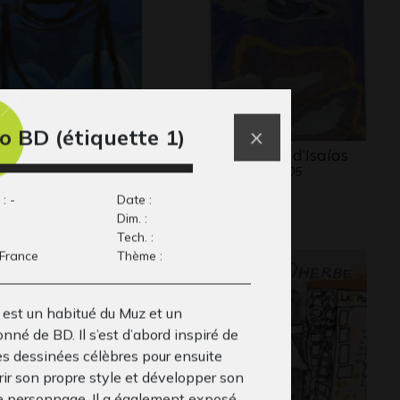
o BD (étiquette 1)
ois voiliers
les oiseaux d’Isaías
phisme, -
Graphisme, 2005
: -
Date :
Dim. :
Tech. :
 France
Thème :
 est un habitué du Muz et un
nné de BD. Il s’est d’abord inspiré de
s dessinées célèbres pour ensuite
rir son propre style et développer son
e personnage. Il a également exposé