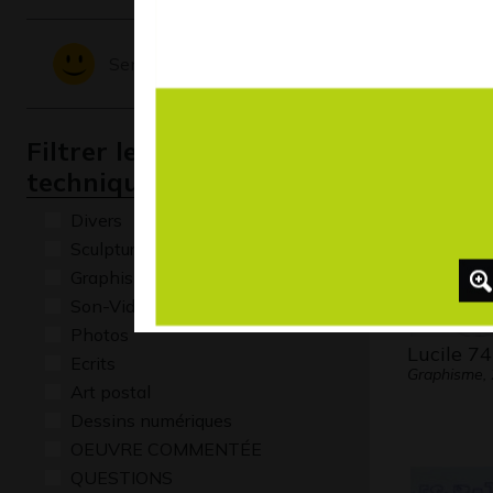
Exemples
secrets
Sentiments - Emotions
2012
Filtrer les oeuvres par
technique
Divers
Sculptures
Graphisme
Son-Vidéo
Photos
Lucile 74
Ecrits
Graphisme,
Art postal
Dessins numériques
OEUVRE COMMENTÉE
QUESTIONS