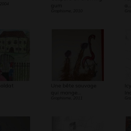
 2004
gum
a…
Graphisme, 2010
Gra
soldat
Une bête sauvage
Ic
qui mange…
In
Graphisme, 2011
Gra