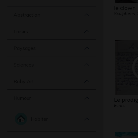
le clown
Sculptures,
Abstraction
Loisirs
Paysages
Sciences
Baby Art
Humour
Le prodi
Ecrits
Habiter