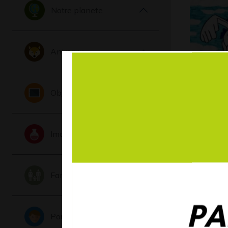
Notre planete
Animaux
Pokémon 
Objets
blanc
Graphisme,
Imaginaire
Famille
Portraits