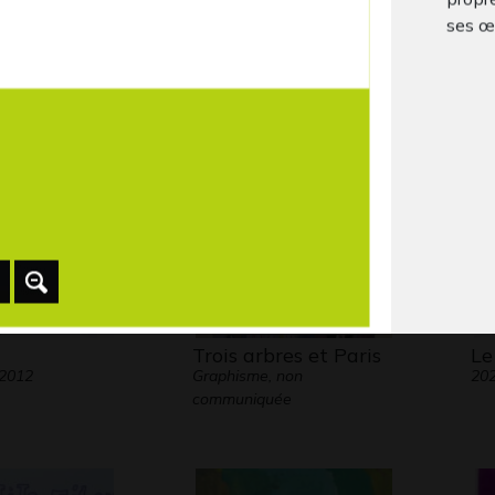
 de petits
P’tis moutons
Ou
ses œ
Graphisme, 2020
SC
Voici 
Gra
« Pab
maiso
bâtime
terres
instru
expert
tendre
l’orga
souter
animée
Trois arbres et Paris
Le
 2012
Graphisme, non
20
échapp
communiquée
parle 
besoin
compre
faire.