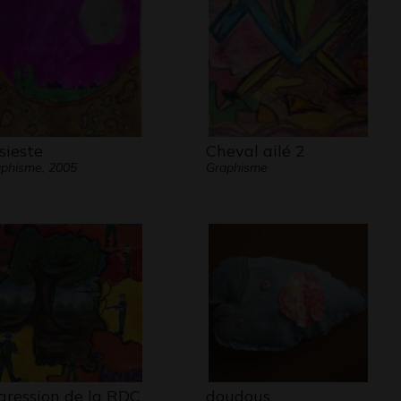
 en folie se promenait dans Paris en
elle ne serait pas le monument le plus
 du monde, mais le plus vu de l’Univers.
 sieste
Cheval ailé 2
phisme, 2005
Graphisme
agression de la RDC
doudous