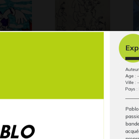
Exp
noir et
Les lutins
Tr
Graphisme, 2021
Gra
 2011
Auteur 
Age : -
Ville : -
Pays :
Pablo
passio
bande
acqué
propr