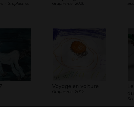
ers - Graphisme,
Graphisme, 2020
Scu
7
Voyage en voiture
Le
Graphisme, 2012
du
Scu