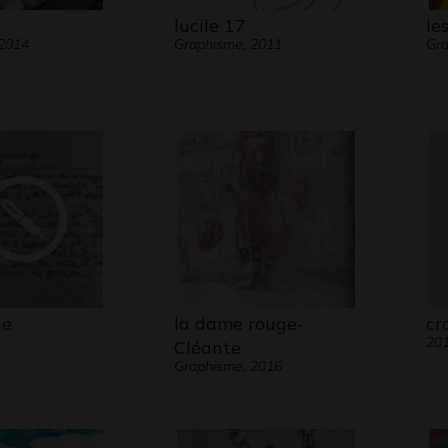
lucile 17
le
 2014
Graphisme, 2011
Gra
ge
la dame rouge-
cr
20
Cléante
Graphisme, 2016