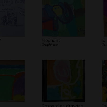
Eiffel
vrai, 
visité
»
7
Elephant
la
Graphisme
Gra
Gaspard en drawing
l’