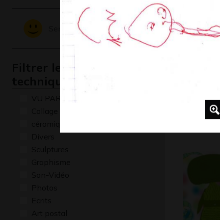
Sentiments - Emotions
Filtrer les oeuvres par
technique
VU PAR CLAUDE PONTI
perroque
Collage
2012
céramique
Divers
Sculptures
Graphisme
Son-Vidéo
Photos
Ecrits
Art postal