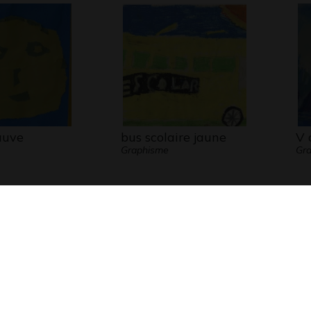
auve
bus scolaire jaune
V 
Graphisme
Gra