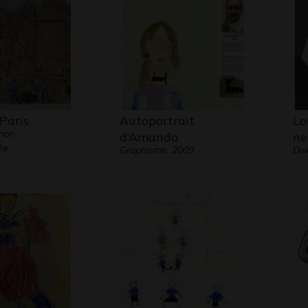
Paris
Autoportrait
Lo
 non
d’Amanda
ne
ée
Graphisme, 2009
Div