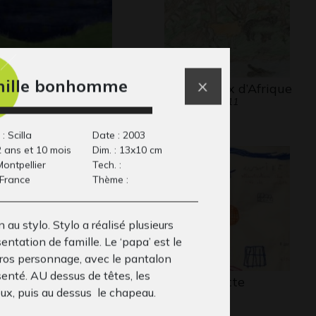
ille bonhomme
toportrait Morena
les animaux d’Afrique
aphisme
Graphisme, 2011
: Scilla
Date : 2003
2 ans et 10 mois
Dim. : 13x10 cm
 Montpellier
Tech. :
 France
Thème :
 au stylo. Stylo a réalisé plusieurs
entation de famille. Le ‘papa’ est le
gros personnage, avec le pantalon
senté. AU dessus de têtes, les
ours de Léo
Roule galette
ux, puis au dessus le chapeau.
phisme, 2014
1972