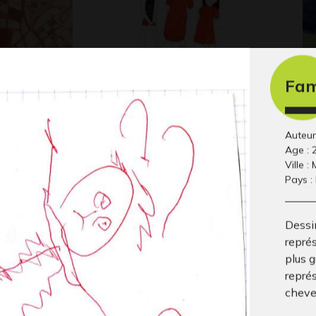
Fam
et oiseaux
Œuvre 114
Au
Graphisme, 2014
Gr
Auteur 
Age : 
Ville :
Pays :
Dessin
représ
plus 
repré
Caméléon
L’
cheve
Ecrits, 2018
Graphisme, 2020
Gra