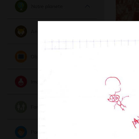
Notre planete
Animaux
Maisons 
Graphisme
Objets
Imaginaire
Famille
BD 1
Graphisme - 
Portraits