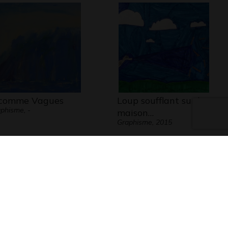
comme Vagues
Loup soufflant sur la
phisme, -
maison…
Graphisme, 2015