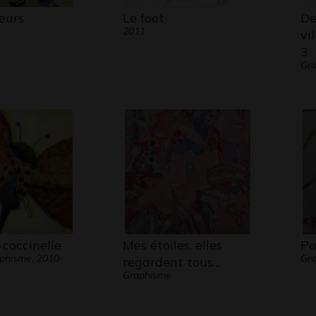
eurs
Le foot
De
2011
vi
3
Gra
-coccinelle
Mes étoiles, elles
Pa
aphisme, 2010
Gra
regardent tous…
Graphisme