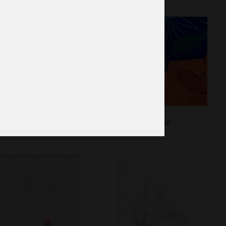
n village
Poissons
phisme, 2019
Graphisme, 2020