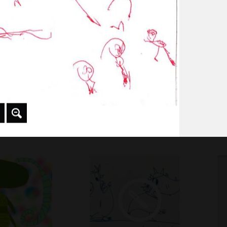
ts
L’addition
Mo
1978
Gra