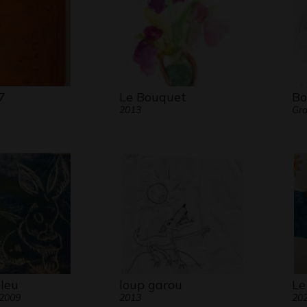
7
Le Bouquet
Bo
2013
Gra
bleu
loup garou
Le
 2009
2013
20