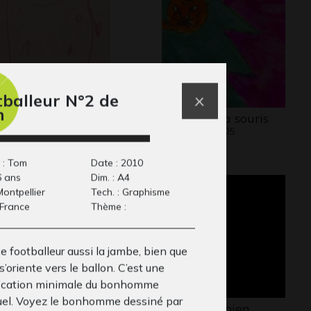
tballeur N°2 de
m
pa
le chat et la souris
16
Graphisme, 2005
 : Tom
Date : 2010
6 ans
Dim. : A4
 Montpellier
Tech. : Graphisme
 France
Thème :
e footballeur aussi la jambe, bien que
 s’oriente vers le ballon. C’est une
ication minimale du bonhomme
uel. Voyez le bonhomme dessiné par
xy
Ma vie est bien