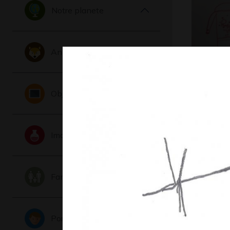
Notre planete
Animaux
Happy to
Objets
Graphisme,
Imaginaire
Famille
Portraits
Lord Ori