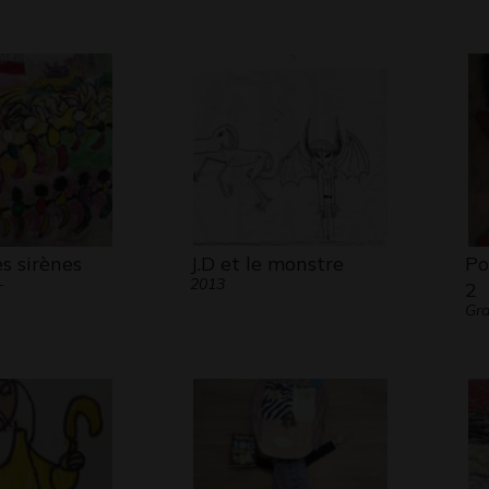
s sirènes
J.D et le monstre
Po
-
2013
2
Gr