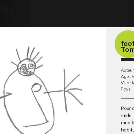
foo
To
gether
Islande
Pa
 2021
Ecrits
20
Auteur
Age : 
Ville :
Pays :
Pour c
raide,
modif
habit
on
lit médicalisé
Se