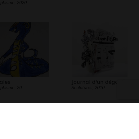
phisme, 2020
ales
Journal d'un dégonflé
phisme, 20
Sculptures, 2010