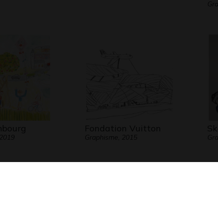
Gra
mbourg
Fondation Vuitton
Sk
 2019
Graphisme, 2015
Gra