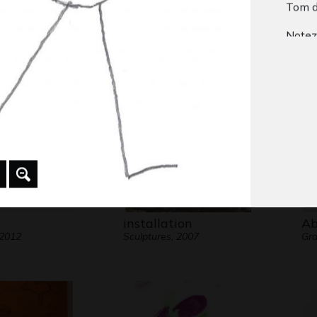
Tom 
2016
Gra
ood
 2017
Notez 
maillo
installation
Ab
 2012
Sculptures, 2007
Gra