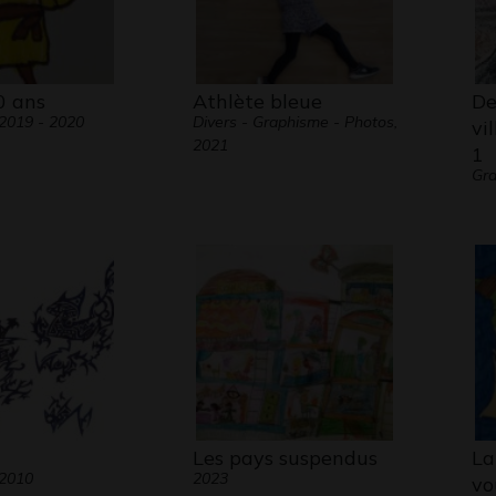
0 ans
Athlète bleue
De
2019 - 2020
Divers - Graphisme - Photos,
vi
2021
1
Gra
Les pays suspendus
La
 2010
2023
vo