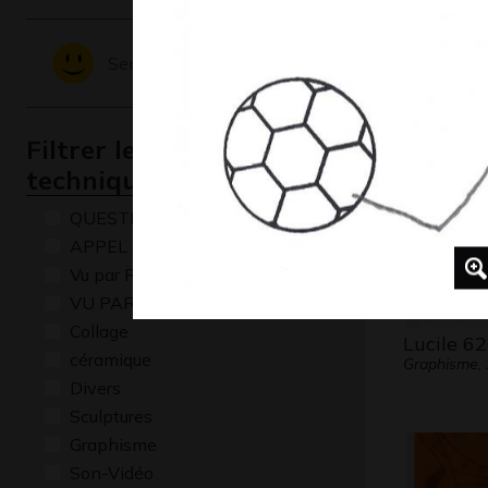
Witherw
Graphisme,
Sentiments - Emotions
Filtrer les oeuvres par
technique
QUESTIONS
APPEL A CREATION
Vu par René Baldy
VU PAR CLAUDE PONTI
Collage
Lucile 62
céramique
Graphisme,
Divers
Sculptures
Graphisme
Son-Vidéo