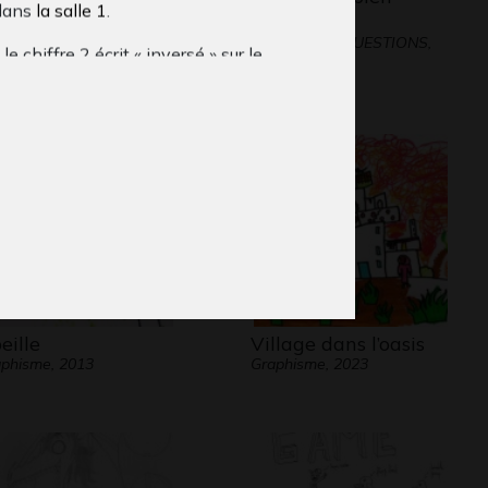
dans
la salle 1
.
phisme, 2011
triste…
Graphisme - QUESTIONS,
le chiffre 2 écrit « inversé » sur le
2017
t.
eille
Village dans l’oasis
phisme, 2013
Graphisme, 2023