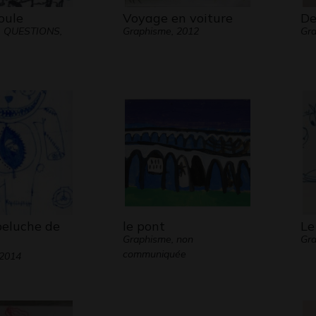
oule
Voyage en voiture
De
- QUESTIONS,
Graphisme, 2012
Gra
peluche de
le pont
Le
Graphisme, non
Gra
communiquée
 2014