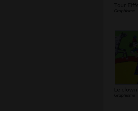
Tour Eiff
Graphisme
Le clown
Graphisme