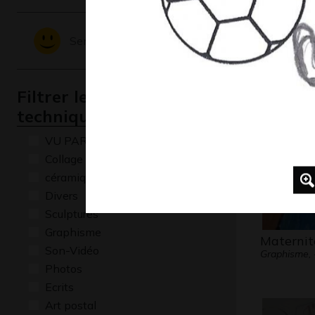
La crèch
Sentiments - Emotions
Graphisme
Filtrer les oeuvres par
technique
VU PAR CLAUDE PONTI
Collage
céramique
Divers
Sculptures
Graphisme
Maternit
Son-Vidéo
Graphisme, 
Photos
Ecrits
Art postal