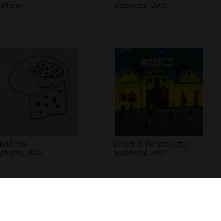
aphisme
Graphisme, 2008
ntôme
Droit à l'instruction
phisme, 2020
Graphisme, 2007