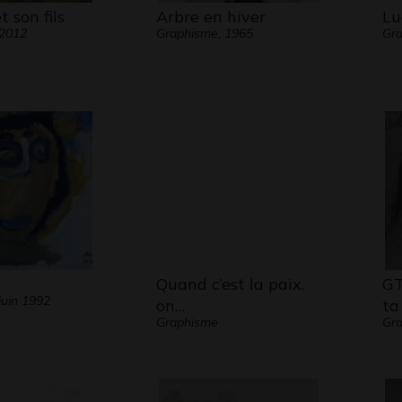
t son fils
Arbre en hiver
Lu
 2012
Graphisme, 1965
Gra
Quand c’est la paix,
GT
juin 1992
on…
ta
Graphisme
Gr