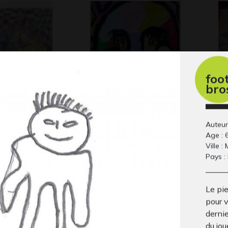
foo
bro
de la
Masque 10
Dr
Graphisme
Gra
e magique
-
Auteur
Age : 
Ville :
Pays :
Le pie
pour v
dernie
du jou