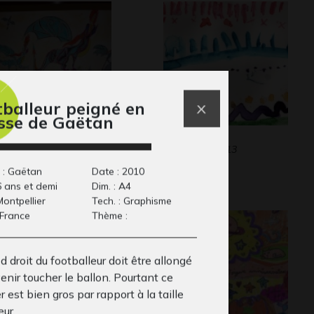
tballeur peigné en
sse de Gaëtan
agons
Nature
phisme, 2012
Graphisme, 2013
 : Gaëtan
Date : 2010
6 ans et demi
Dim. : A4
 Montpellier
Tech. : Graphisme
 France
Thème :
d droit du footballeur doit être allongé
enir toucher le ballon. Pourtant ce
r est bien gros par rapport à la taille
eur.