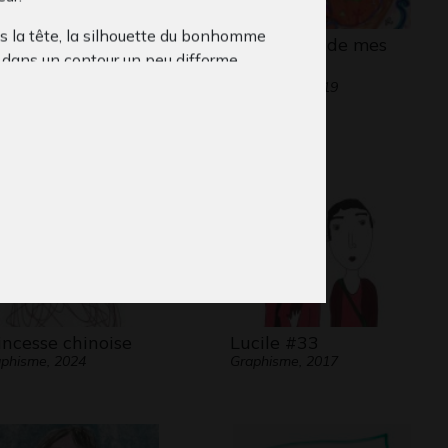
s la tête, la silhouette du bonhomme
fiche 8ama 2009
La planète de mes
 dans un contour un peu difforme.
phisme, 2009
rêves
ntion du dessinateur se porte
Graphisme, 2019
tiellement sur les jambes.
la salle 1
le bonhomme de Gaëtan
t pas de pied
. Ici, il n’a pas de main. Il
ai que, si l’on n’est pas gardien de but,
ins ne sont pas utiles pour jouer au
ll. Pourquoi les dessiner?
incesse chinoise
Lucile #33
phisme, 2024
Graphisme, 2017