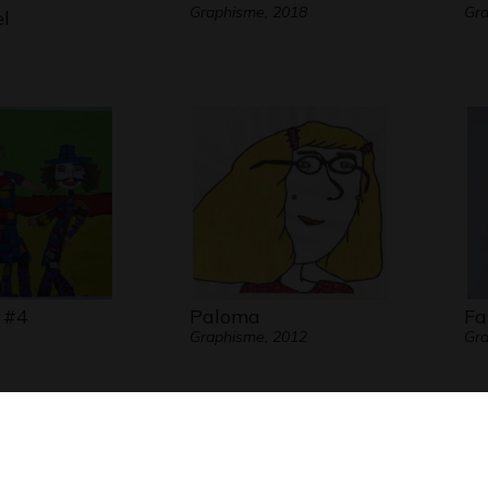
Graphisme, 2018
Gr
el
 #4
Paloma
Fa
Graphisme, 2012
Gra