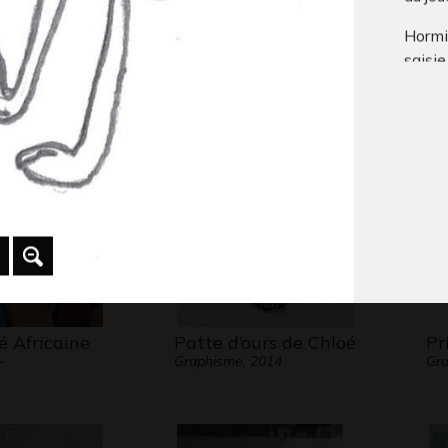
Hormi
e de Noël
chagrin
Af
saisie
Graphisme, 2011
Gra
L’atte
essen
Dans 
n’avai
est vr
les ma
footba
é Africaine
Patte d’ours de Chloé
Pr
-
Graphisme, 2014
Gra