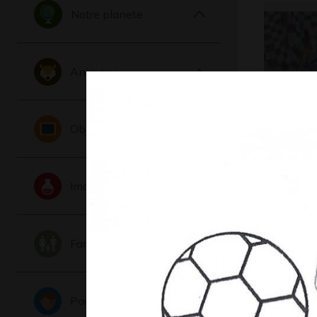
Notre planete
Animaux
Objets
L’oiseau 
montagn
Graphisme, 
Imaginaire
Famille
Portraits