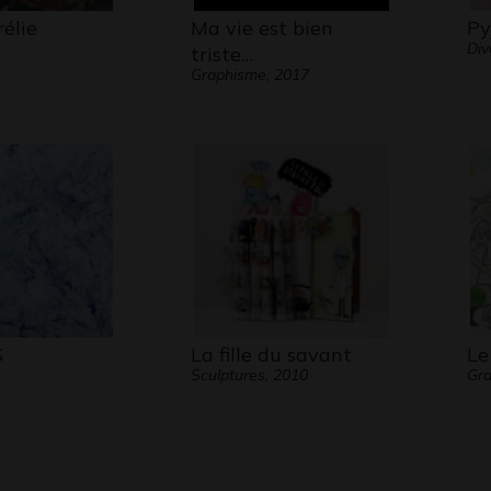
élie
Ma vie est bien
Py
Div
triste…
Graphisme, 2017
S
La fille du savant
Le
Sculptures, 2010
Gra