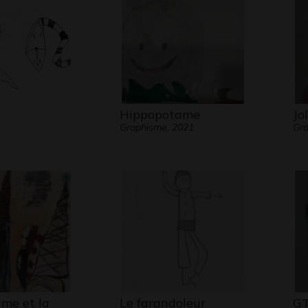
Hippopotame
Jo
Graphisme, 2021
Gra
me et la
Le farandoleur
GT