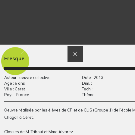
Fresque
Princesse Lune
En fête!
Auteur : oeuvre collective
Date : 2013
Graphisme, 2020
Graphisme, 2020
Age : 6 ans
Dim. :
Ville : Céret
Tech. :
Pays : France
Thème :
Oeuvre réalisée par les élèves de CP et de CLIS (Groupe 1) de l’école 
Chagall à Céret.
Classes de M. Tribout et Mme Alvarez.