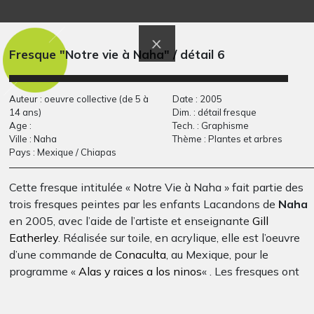
Graphisme, juin 2016
La…
xxx
Fresque "Notre vie à Naha" / détail 6
Auteur : oeuvre collective (de 5 à
Date : 2005
14 ans)
Dim. : détail fresque
Age :
Tech. : Graphisme
Ville : Naha
Thème : Plantes et arbres
Pays : Mexique / Chiapas
Cette fresque intitulée « Notre Vie à Naha » fait partie des
Un joyeux
La petite sirène
trois fresques peintes par les enfants Lacandons de
Naha
Graphisme, 2019
anniversaire
en 2005, avec l’aide de l’artiste et enseignante
Gill
2021
Eatherley
. Réalisée sur toile, en acrylique, elle est l’oeuvre
d’une commande de
Conaculta
, au Mexique, pour le
programme «
Alas y raices a los ninos
« . Les fresques ont
fait l’objet d’une exposition à Mexico en juin 2007 pour
l’inauguration de la bibliothèque Jose Vasconcelos, puis en