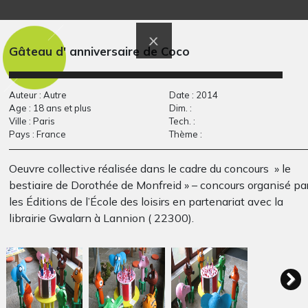
Gâteau d' anniversaire de Coco
Auteur : Autre
Date : 2014
Age : 18 ans et plus
Dim. :
Ville : Paris
Tech. :
Pays : France
Thème :
Le Tibet
Autoportrait d’Erica
Oeuvre collective réalisée dans le cadre du concours » le
Graphisme
Yaquelin
bestiaire de Dorothée de Monfreid » – concours organisé pa
Graphisme, 2009
les Éditions de l’École des loisirs en partenariat avec la
librairie Gwalarn à Lannion ( 22300).
Next