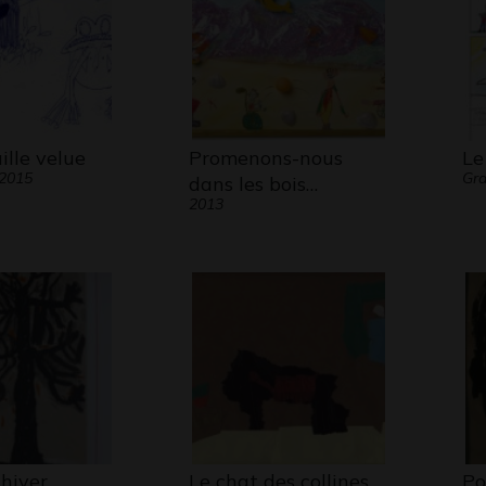
ille velue
Promenons-nous
Le
 2015
Gra
dans les bois…
2013
hiver
Le chat des collines,
Po