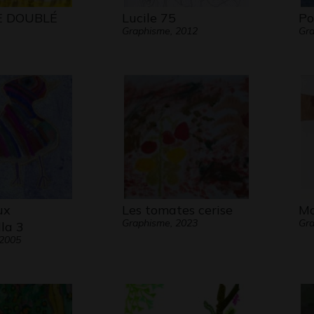
E DOUBLÉ
Lucile 75
Po
Graphisme, 2012
Gra
ux
Les tomates cerise
Mo
Graphisme, 2023
Gra
la 3
 2005