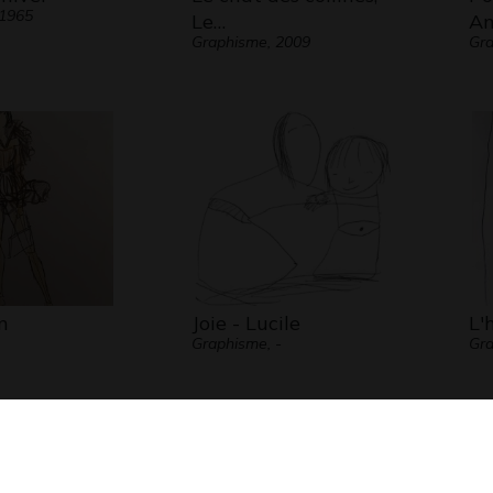
 1965
Le…
Am
Graphisme, 2009
Gra
n
Joie - Lucile
L'
Graphisme, -
Gra