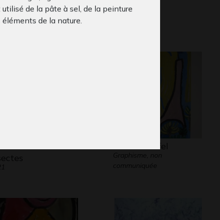
t utilisé de la pâte à sel, de la peinture
Graphisme
mboles…
 éléments de la nature.
18
 château des
La Tour Eiffel
Graphisme, non
sectes
communiquée
21