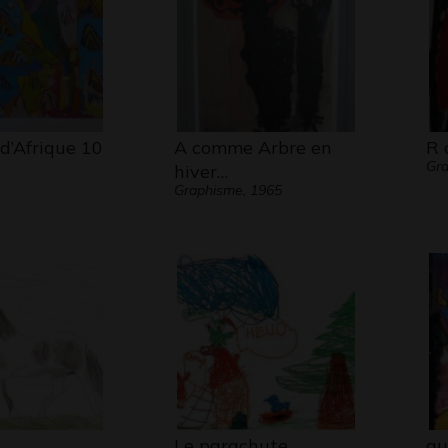
d’Afrique 10
A comme Arbre en
R 
Gr
hiver…
Graphisme, 1965
Le parachute
au