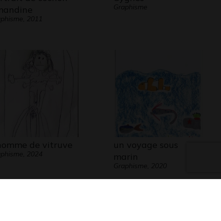
Graphisme
andine
phisme, 2011
homme de vitruve
un voyage sous
phisme, 2024
marin
Graphisme, 2020