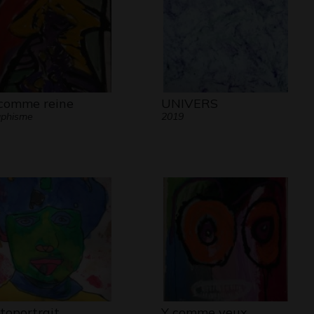
comme reine
UNIVERS
aphisme
2019
toportrait
Y comme yeux