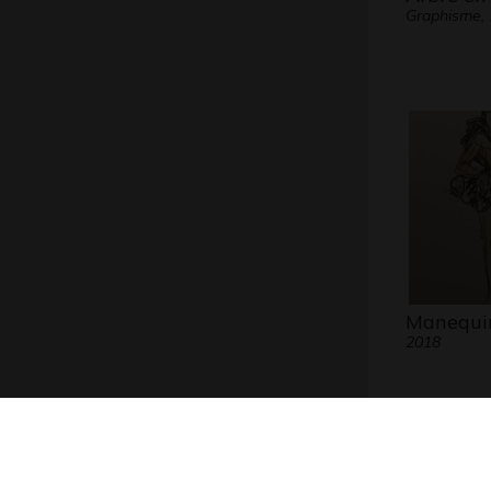
Graphisme,
Manequi
2018