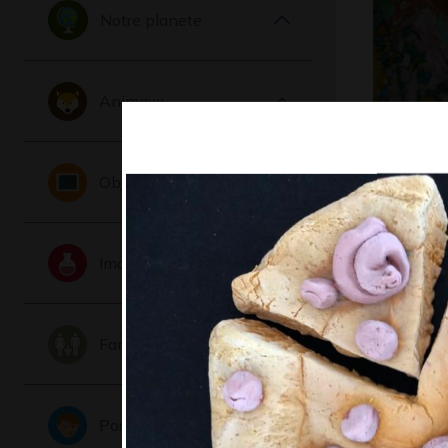
Notre planete
Animaux
Cheval d
nature
Objets
Graphisme
Imaginaire
Famille
Portraits
l elfe ble