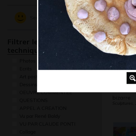
Graphisme,
Sentiments - Emotions
Filtrer les oeuvres par
technique
Photos
Ecrits
Art postal
Dessins numériques
L’extrate
OEUVRE COMMENTÉE
bizarre
QUESTIONS
Sculptures,
APPEL A CREATION
Vu par René Baldy
VU PAR CLAUDE PONTI
Collage