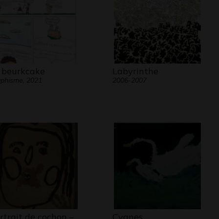
 beurkcake
Labyrinthe
phisme, 2021
2006-2007
rtrait de cochon –
Cygnes