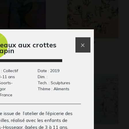
rcière 5
Lola Anim 7
eaux aux crottes
aphisme
Graphisme
lapin
: Collectif
Date : 2019
3-11 ans
Dim. :
 Soorts-
Tech. : Sculptures
gor
Thème : Aliments
 France
 issue de l’atelier de l’épicerie des
lles, réalisé avec les enfants de
s-Hossegor, âgées de 3 à 11 ans.
 rapprocher par les
Lola E5