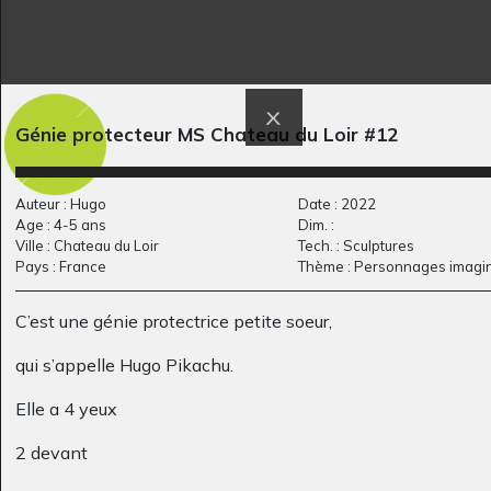
Alice, 30 mois
Dernières feuilles
Génie protecteur MS Chateau du Loir #12
Graphisme
Graphisme
Auteur : Hugo
Date : 2022
Age : 4-5 ans
Dim. :
Ville : Chateau du Loir
Tech. : Sculptures
Pays : France
Thème : Personnages imagin
C’est une génie protectrice petite soeur,
qui s’appelle Hugo Pikachu.
Elle a 4 yeux
Papa danseur
Gabrielle
Graphisme, 2011
Graphisme, 2017
2 devant