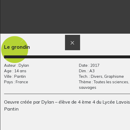
BD 2
Tekitoi-ty yann
Le grondin
2018
Son-Vidéo, 2020
Auteur : Dylan
Date : 2017
Age : 14 ans
Dim. : A3
Ville : Pantin
Tech. : Divers, Graphisme
Pays : France
Thème : Toutes les sciences
sauvages
Oeuvre créée par Dylan – élève de 4 ème 4 du Lycée Lavoisi
Pantin
Lola #2
Se rapprocher dans