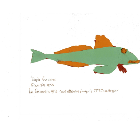
Musée des oeuvres des enfants
Filtrer les oeuvres par thème
Filtrer les oeuvres par technique
4260
oeuvres trouvées