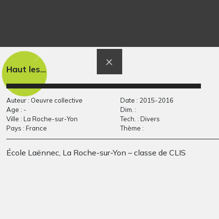
La décoiffeuse Lefi
Le clown
Sculptures, 2015
Graphisme
Haut les...
Auteur : Oeuvre collective
Date : 2015-2016
Age : -
Dim. :
Ville : La Roche-sur-Yon
Tech. : Divers
Pays : France
Thème :
École Laënnec, La Roche-sur-Yon – classe de CLIS
Ronde dans les
Dessin Grégoire
champs
Solotareff
Graphisme, -
Graphisme, 1958