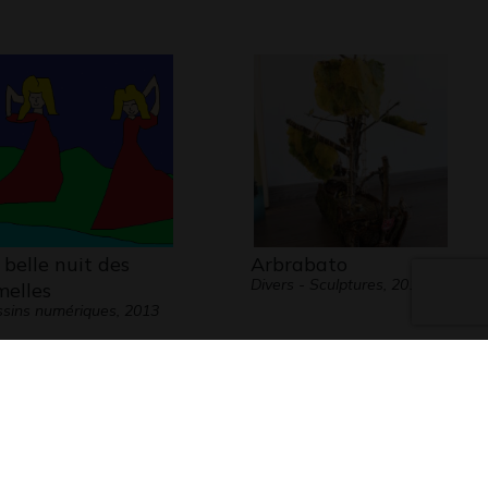
 belle nuit des
Arbrabato
Divers - Sculptures, 2018
melles
sins numériques, 2013