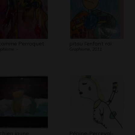
comme Perroquet
pitou l’enfant roi
phisme, -
Graphisme, 2011
 chien jaune
Pépine-Perceval-