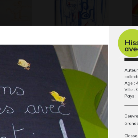
His
ave
m 3 – La…
Herobrine recherche
la
CREEPYPASTA
ét
Graphisme, 2014
20
Auteur
collect
Age : 
Ville :
Pays :
Oeuvre
Grande
Classe