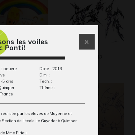
sons les voiles
c Ponti!
 maison double
Draiko
Graphisme, 2010
age
24
 : oeuvre
Date : 2013
ive
Dim. :
4-5 ans
Tech. :
 Quimper
Thème :
 France
 réalisée par les élèves de Moyenne et
 Section de l’école Le Guyader à Quimper.
 de Mme Piriou.