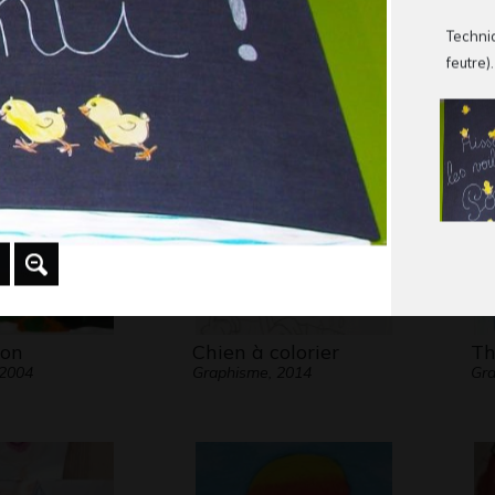
ON
Le roi et la reine
Le
Techniq
Dessins numériques, 2015
Gra
TEE
feutre).
 2019
lon
Chien à colorier
Th
 2004
Graphisme, 2014
Gra