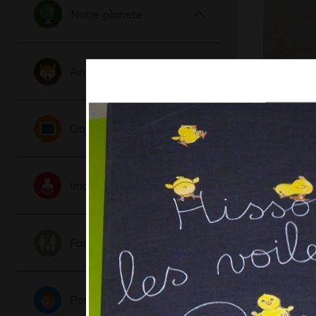
Notre planete
Animaux
Lola Ani
Objets
Graphisme
Imaginaire
Famille
Portraits