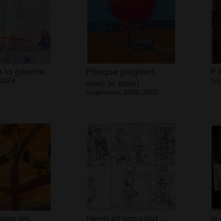
e la géante
Phoque jonglant
P 
 2024
Gra
avec le soleil
Graphisme, 2006-2007
ans les
Henri et son chat :…
le