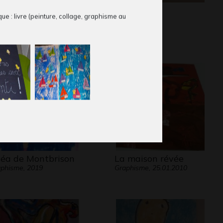
s chasseurs
Lola #15
ue : livre (peinture, collage, graphisme au
phisme, 2006
Graphisme
éa de Montbrison
La maison révée
phisme, 2019
Graphisme, 25.01.2010