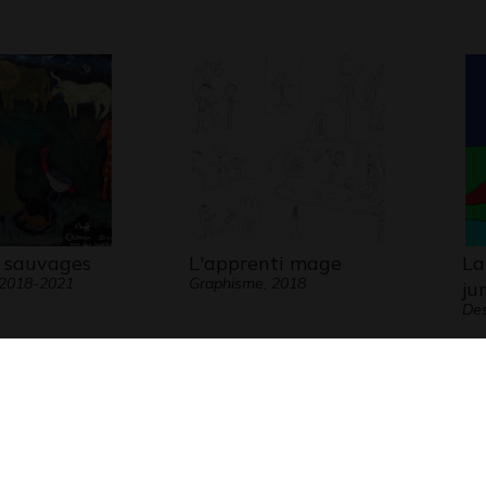
 sauvages
L'apprenti mage
La
 2018-2021
Graphisme, 2018
ju
Des