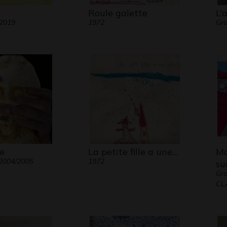
Roule galette
L’
 2019
1972
Gr
e
La petite fille a une…
Mo
 2004/2005
1972
su
Gra
CL