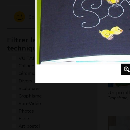
LA MAIS
ENCHAN
Sentiments - Emotions
Graphisme,
Filtrer les oeuvres par
technique
VU PAR CLAUDE PONTI
Collage
céramique
Divers
Sculptures
Un papil
Graphisme
Graphisme,
Son-Vidéo
Photos
Ecrits
Art postal