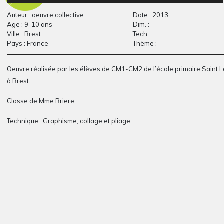
Auteur : oeuvre collective
Date : 2013
Age : 9-10 ans
Dim. :
Ville : Brest
Tech. :
C comme Cheval à
Animaux sauvages
Pays : France
Thème :
Graphisme, 2018-2021
l’encre
Graphisme, -
Oeuvre réalisée par les élèves de
CM1-CM2
de l’école primaire
Saint L
.
à
Brest
Classe de
Mme Briere
.
Technique : Graphisme, collage et pliage.
Lou #14
L’ours de Chloé
Graphisme, 2017
Graphisme, 2014