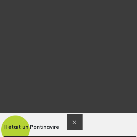
Graphisme, novembre 2015
Graphisme, -
Le cheval et la mer…
Cheval 2
Graphisme
Graphisme
Il était un Pontinavire