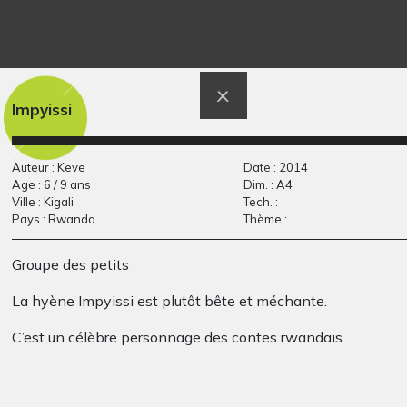
Impyissi
Bestiole piquante
une femme
Divers - Graphisme -
Graphisme, 2013
Auteur : Keve
Date : 2014
QUESTIONS, 2010
Age : 6 / 9 ans
Dim. : A4
Ville : Kigali
Tech. :
Pays : Rwanda
Thème :
Groupe des petits
La hyène Impyissi est plutôt bête et méchante.
C’est un célèbre personnage des contes rwandais.