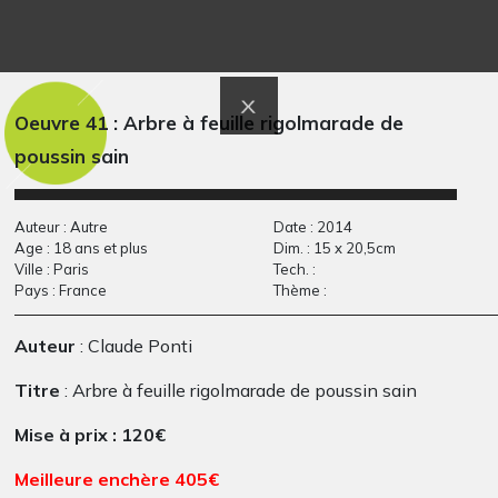
Le mariage des
La chandelle éteinte
Graphisme, 2010-2011
diables
Oeuvre 41 : Arbre à feuille rigolmarade de
Graphisme, 2019
poussin sain
Auteur : Autre
Date : 2014
Age : 18 ans et plus
Dim. : 15 x 20,5cm
Ville : Paris
Tech. :
Pays : France
Thème :
Auteur
: Claude Ponti
Titre
: Arbre à feuille rigolmarade de poussin sain
Le pot de fleur
Caméléon
Mise à prix : 120€
Graphisme, 2020
Graphisme, 2020
Meilleure enchère 405€