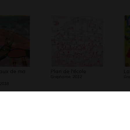
aux de ma
Plan de l'école
La
Graphisme, 2012
Gr
 2018