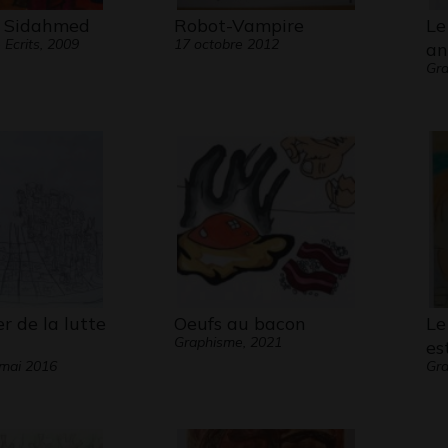
e Sidahmed
Robot-Vampire
Le
Ecrits, 2009
17 octobre 2012
an
Gra
er de la lutte
Oeufs au bacon
Le
Graphisme, 2021
es
mai 2016
Gr