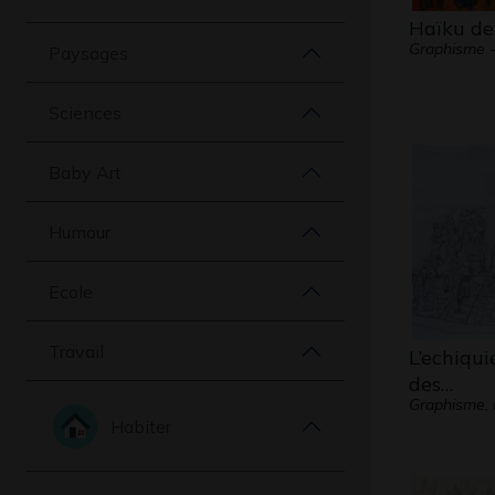
Haïku d
Graphisme - 
Paysages
Sciences
Baby Art
Humour
Ecole
Travail
L’echiqui
des…
Graphisme, 
Habiter