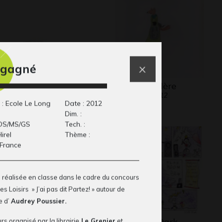
i gagné
vre 23
Mrs Renardère
phisme, Octobre 2014
Graphisme, 2012
 : Ecole Le Long
Date : 2012
Dim. :
 OS/MS/GS
Tech. :
Hirel
Thème :
 France
 réalisée en classe dans le cadre du concours
es Loisirs » J’ai pas dit Partez! » autour de
e d’
Audrey Poussier.
ternité apaisée
Dead and Dark
s organisé par la librairie
Le Grenier
et