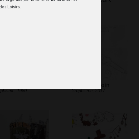
aphisme
2021
 des Loisirs.
s amis
Carlos humain
phisme, 1960
Graphisme, 2017