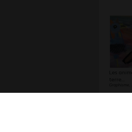
Les anim
terre…
Graphisme,