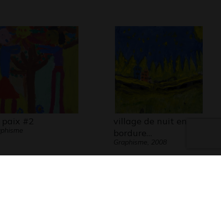
 paix #2
village de nuit en
aphisme
bordure…
Graphisme, 2008