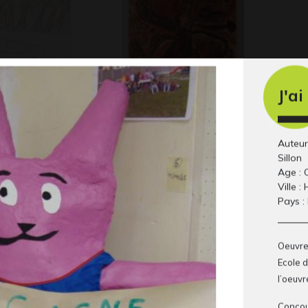
J'a
La cavale noire
Œu
Graphisme
Gra
Auteur
Sillon
Age :
Ville : 
Pays :
Oeuvre
Ecole d
l’oeuvr
e naturelle
Princesse
Ma
Concour