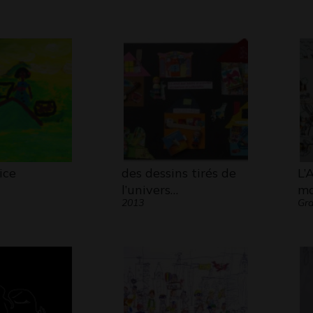
ice
des dessins tirés de
L’
l’univers…
ma
2013
Gra