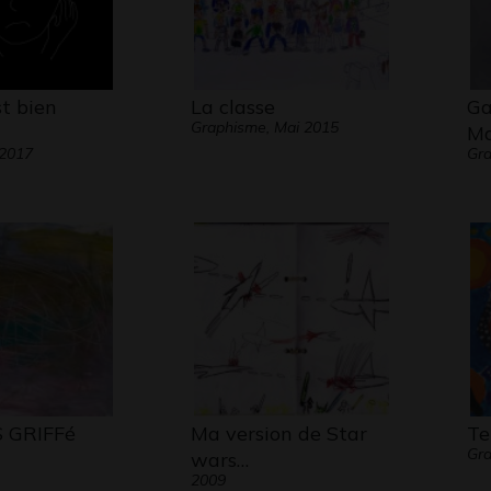
t bien
La classe
Ga
Graphisme, Mai 2015
M
 2017
Gra
 GRIFFé
Ma version de Star
Te
Gra
wars…
2009