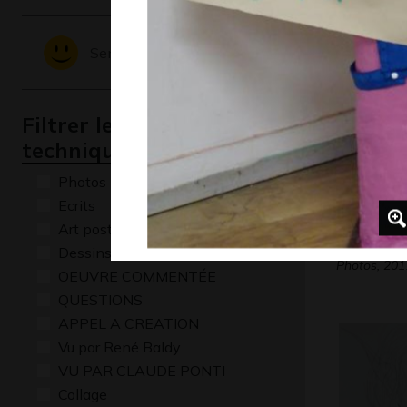
Graphisme,
Sentiments - Emotions
Filtrer les oeuvres par
technique
Photos
Ecrits
Art postal
doudous
Dessins numériques
Photos, 201
OEUVRE COMMENTÉE
QUESTIONS
APPEL A CREATION
Vu par René Baldy
VU PAR CLAUDE PONTI
Collage