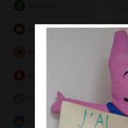
Notre planete
Animaux
dessin
Objets
2012
Imaginaire
Famille
Portraits
Aquarell