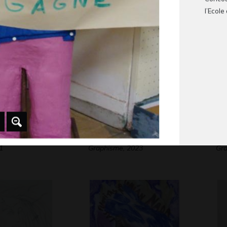
 2021
Graphisme, 2012
Gr
l’Ecole
Germaine la tortue
Le
1
Graphisme, 2023
Gra