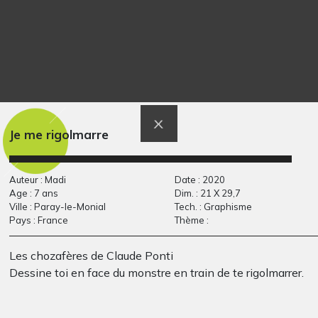
Hach Winik au soleil
Lola HG 4
Je me rigolmarre
Graphisme
couchant
Graphisme, 2007
Auteur : Madi
Date : 2020
Age : 7 ans
Dim. : 21 X 29,7
Ville : Paray-le-Monial
Tech. : Graphisme
Pays : France
Thème :
Les chozafères de Claude Ponti
Dessine toi en face du monstre en train de te rigolmarrer.